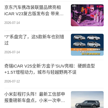
京东汽车携改装联盟品牌亮相
iCAR V23复古版发布会 带来更
多场景化改装选择
2026-07-14
“7”系盘完了，这5款新车也别错
过
2026-07-14
奇瑞iCAR V25全新‘方盒子’SUV亮相：硬朗造型
+1.5T增程动力，城市与轻越野两不误
2026-07-12
小米彭程打头阵！最新工信部申
报重磅新车盘点，小米一次申报
四款增程SUV，参数外观全披