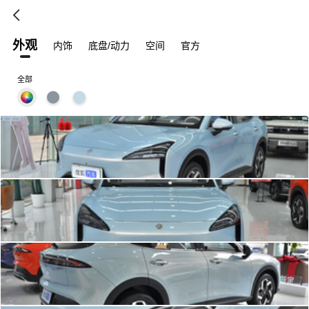
外观
内饰
底盘/动力
空间
官方
全部