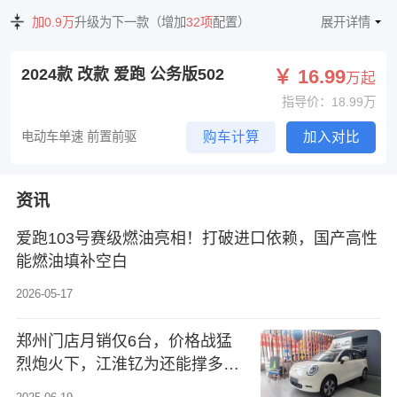
加0.9万
升级为下一款（增加
32项
配置）
展开详情
2024款 改款 爱跑 公务版502
￥ 16.99
万起
指导价：18.99万
电动车单速 前置前驱
购车计算
加入对比
资讯
爱跑103号赛级燃油亮相！打破进口依赖，国产高性
能燃油填补空白
2026-05-17
郑州门店月销仅6台，价格战猛
烈炮火下，江淮钇为还能撑多
久？