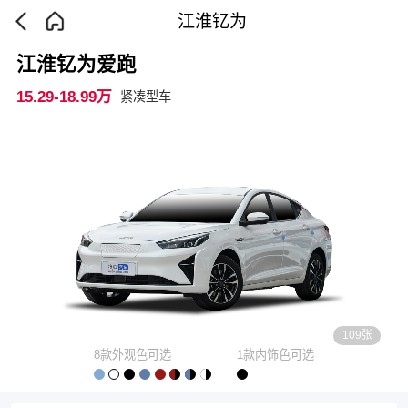
江淮钇为
江淮钇为爱跑
15.29-18.99万
紧凑型车
109张
8款外观色可选
1款内饰色可选