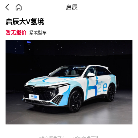
启辰
启辰大V氢境
暂无报价
紧凑型车