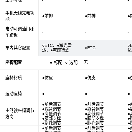
主动降噪
-
-
-
手机无线充电功
●前排
●前排
●
能
电动可调油门/刹
-
-
-
车踏板
○ETC、●激光雷
○
车内其它配置
○ETC
达、●乾崑智驾
达
座椅配置
●
标配
○
选配
-
无
座椅材质
●仿皮
●仿皮
●
运动座椅
●
●
●
●前后调节
●前后调节
●
●靠背调节
●靠背调节
●
主驾驶座椅调节
●高低调节
●高低调节
●
方向
●腰部支撑
●腰部支撑
●
●腿托调节
●腿托调节
●
●前后调节
●前后调节
●