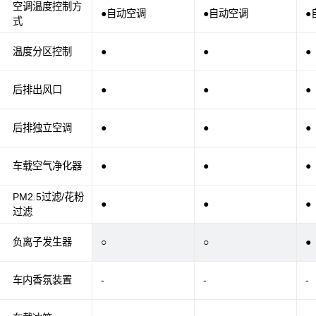
空调温度控制方
●自动空调
●自动空调
●
式
温度分区控制
●
●
●
后排出风口
●
●
●
后排独立空调
●
●
●
车载空气净化器
●
●
●
PM2.5过滤/花粉
●
●
●
过滤
负离子发生器
○
○
●
车内香氛装置
-
-
-