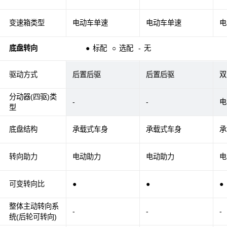
变速箱类型
电动车单速
电动车单速
电
底盘转向
●
标配
○
选配
-
无
驱动方式
后置后驱
后置后驱
双
分动器(四驱)类
-
-
电
型
底盘结构
承载式车身
承载式车身
承
转向助力
电动助力
电动助力
电
可变转向比
●
●
●
整体主动转向系
-
-
-
统(后轮可转向)