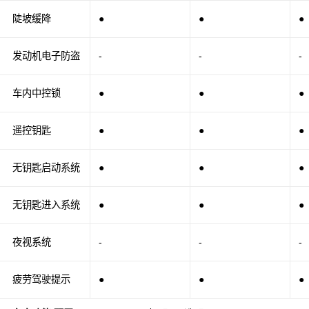
陡坡缓降
●
●
●
发动机电子防盗
-
-
-
车内中控锁
●
●
●
遥控钥匙
●
●
●
无钥匙启动系统
●
●
●
无钥匙进入系统
●
●
●
夜视系统
-
-
-
疲劳驾驶提示
●
●
●