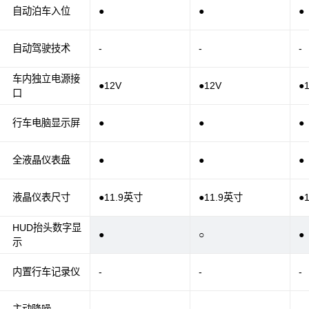
自动泊车入位
●
●
●
自动驾驶技术
-
-
-
车内独立电源接
●12V
●12V
●
口
行车电脑显示屏
●
●
●
全液晶仪表盘
●
●
●
液晶仪表尺寸
●11.9英寸
●11.9英寸
●
HUD抬头数字显
●
○
●
示
内置行车记录仪
-
-
-