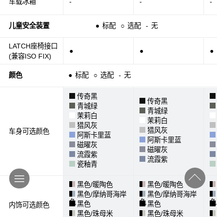
车载冰箱
-
-
-
儿童安全装置
●
标配
○
选配
-
无
LATCH座椅接口
●
●
●
(兼容ISO FIX)
颜色
●
标配
○
选配
-
无
传奇黑
传奇黑
青城绿
青城绿
茉莉白
茉莉白
猎风灰
猎风灰
车身可选颜色
阿斯卡里蓝
阿斯卡里蓝
磁曜灰
磁曜灰
流霞紫
流霞紫
瓷釉青
黑色/暖陶色
黑色/暖陶色
黑色/摩纳哥海岸
黑色/摩纳哥海岸
色
色
色
黑色
黑色
内饰可选颜色
黑色/珠母米
黑色/珠母米