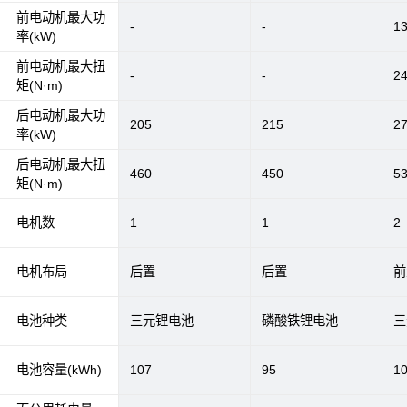
前电动机最大功
-
-
1
率(kW)
前电动机最大扭
-
-
2
矩(N·m)
后电动机最大功
205
215
2
率(kW)
后电动机最大扭
460
450
5
矩(N·m)
电机数
1
1
2
电机布局
后置
后置
前
电池种类
三元锂电池
磷酸铁锂电池
三
电池容量(kWh)
107
95
1