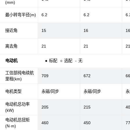
(mm)
最小转弯半径(m)
6.2
6.2
6.
接近角
15
16
1
离去角
21
21
2
电动机
●
标配
○
选配
-
无
工信部纯电续航
709
672
6
里程(km)
电机类型
永磁/同步
永磁/同步
永
电动机总功率
205
215
4
(kW)
电动机总扭矩
460
450
7
(N·m)