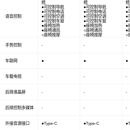
统
统
统
●可控制导航
●可控制导航
●
●可控制电话
●可控制电话
●
语音控制
●可控制空调
●可控制空调
●
●可控制车窗
●可控制车窗
●
●座椅加热
●座椅加热
●
●座椅通风
○座椅通风
●
○座椅按摩
○座椅按摩
○
手势控制
-
-
-
车联网
●
●
●
车载电视
-
-
-
后排液晶屏
-
-
-
后排控制多媒体
-
-
-
外接音源接口
●Type-C
●Type-C
●