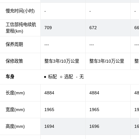
慢充时间(小时)
-
-
-
工信部纯电续航
709
672
6
里程(km)
保养周期
---
---
--
保修政策
整车3年/10万公里
整车3年/10万公里
整
车身
●
标配
○
选配
-
无
长度(mm)
4884
4884
4
宽度(mm)
1965
1965
1
高度(mm)
1694
1696
1