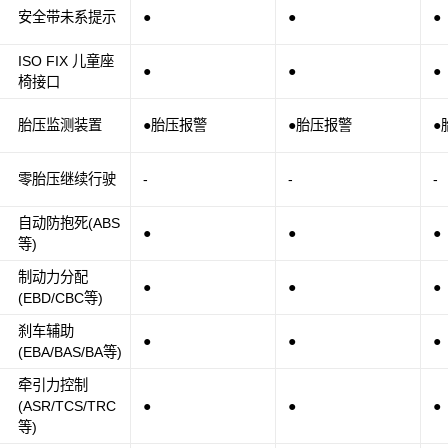
安全带未系提示
●
●
●
ISO FIX 儿童座
●
●
●
椅接口
胎压监测装置
●胎压报警
●胎压报警
●
零胎压继续行驶
-
-
-
自动防抱死(ABS
●
●
●
等)
制动力分配
●
●
●
(EBD/CBC等)
刹车辅助
●
●
●
(EBA/BAS/BA等)
牵引力控制
(ASR/TCS/TRC
●
●
●
等)