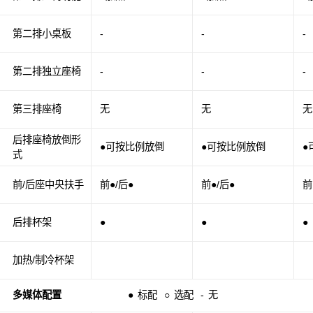
第二排小桌板
-
-
-
第二排独立座椅
-
-
-
第三排座椅
无
无
无
后排座椅放倒形
●可按比例放倒
●可按比例放倒
●
式
前/后座中央扶手
前●/后●
前●/后●
前
后排杯架
●
●
●
加热/制冷杯架
多媒体配置
●
标配
○
选配
-
无