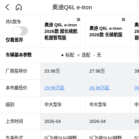
奥迪Q6L e-tron
共5款车
奥迪 Q6L e-tron
奥
奥迪 Q6L e-tron
2026款 超长续航
2
2026款 长续航版
乾崑智驾版
崑
仅看差异
车辆基本参数
●
标配
○
选配
-
无
厂商指导价
33.98万
27.98万
3
本市最低价
29.98万起
26.98万起
3
级别
中大型车
中大型车
中
上市时间
2026-04
2026-04
2
车身形式
5门5座SUV/越野
5门5座SUV/越野
5