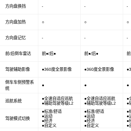
方向盘换挡
-
-
-
方向盘加热
○
○
○
方向盘记忆
-
-
-
前/后倒车雷达
前●/后●
前●/后●
前
驾驶辅助影像
●360度全景影像
●360度全景影像
●
倒车车侧预警系
●
●
●
统
●全速自适应巡航
●全速自适应巡航
●
巡航系统
●辅助驾驶等级L2
●辅助驾驶等级L2
●
●标准/舒适
●标准/舒适
●
●运动
●运动
●
驾驶模式切换
●经济
●经济
●
●自定义
●自定义
●