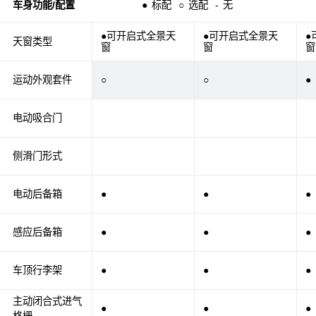
车身功能/配置
●
标配
○
选配
-
无
●可开启式全景天
●可开启式全景天
●
天窗类型
窗
窗
窗
运动外观套件
○
○
●
电动吸合门
侧滑门形式
电动后备箱
●
●
●
感应后备箱
●
●
●
车顶行李架
●
●
●
主动闭合式进气
●
●
●
格栅