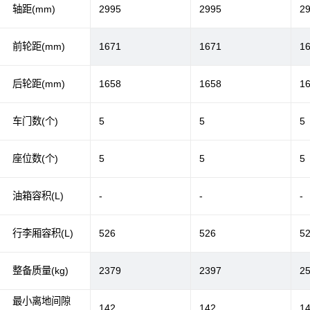
轴距(mm)
2995
2995
2
前轮距(mm)
1671
1671
1
后轮距(mm)
1658
1658
1
车门数(个)
5
5
5
座位数(个)
5
5
5
油箱容积(L)
-
-
-
行李厢容积(L)
526
526
5
整备质量(kg)
2379
2397
2
最小离地间隙
142
142
1