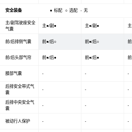
安全装备
●
标配
○
选配
-
无
主/副驾驶座安全
主●/副●
主●/副●
主
气囊
前/后排侧气囊
前●/后○
前●/后○
前
前/后头部气帘
前●/后●
前●/后●
前
膝部气囊
-
-
-
后排安全带式气
-
-
-
囊
后排中央安全气
-
-
-
囊
被动行人保护
-
-
-