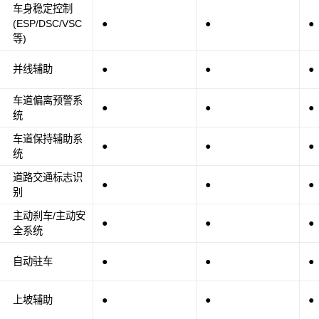
车身稳定控制
(ESP/DSC/VSC
●
●
●
等)
并线辅助
●
●
●
车道偏离预警系
●
●
●
统
车道保持辅助系
●
●
●
统
道路交通标志识
●
●
●
别
主动刹车/主动安
●
●
●
全系统
自动驻车
●
●
●
上坡辅助
●
●
●