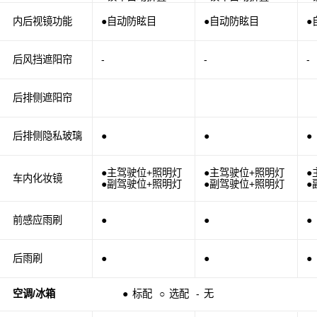
内后视镜功能
●自动防眩目
●自动防眩目
●
后风挡遮阳帘
-
-
-
后排侧遮阳帘
后排侧隐私玻璃
●
●
●
●主驾驶位+照明灯
●主驾驶位+照明灯
●
车内化妆镜
●副驾驶位+照明灯
●副驾驶位+照明灯
●
前感应雨刷
●
●
●
后雨刷
●
●
●
空调/冰箱
●
标配
○
选配
-
无