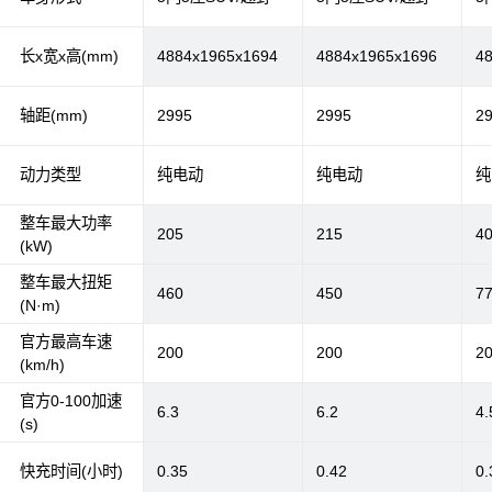
长x宽x高(mm)
4884x1965x1694
4884x1965x1696
4
轴距(mm)
2995
2995
2
动力类型
纯电动
纯电动
纯
整车最大功率
205
215
4
(kW)
整车最大扭矩
460
450
7
(N·m)
官方最高车速
200
200
2
(km/h)
官方0-100加速
6.3
6.2
4.
(s)
快充时间(小时)
0.35
0.42
0.