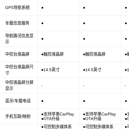
GPS导航系统
●
●
●
车载信息服务
●
●
●
导航路况信息显
●
●
●
示
中控台液晶屏
●触控液晶屏
●触控液晶屏
●
中控台液晶屏尺
●14.5英寸
●14.5英寸
●
寸
中控液晶屏分屏
-
-
-
显示
蓝牙/车载电话
●
●
●
●支持苹果CarPlay
●支持苹果CarPlay
●
手机互联/映射
●OTA升级
●OTA升级
●
●可控制多媒体系
●可控制多媒体系
●