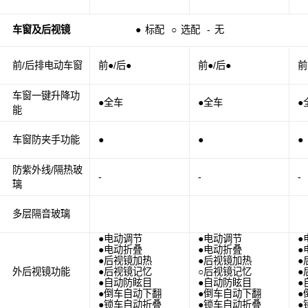
车窗及后视镜
●
标配
○
选配
-
无
前/后排电动车窗
前●/后●
前●/后●
前
车窗一键升降功
●全车
●全车
●
能
车窗防夹手功能
●
●
●
防紫外线/隔热玻
-
-
-
璃
多层隔音玻璃
●电动调节
●电动调节
●
●电动折叠
●电动折叠
●
●后视镜加热
●后视镜加热
●
外后视镜功能
●后视镜记忆
○后视镜记忆
●
●自动防眩目
●自动防眩目
●
●倒车自动下翻
●倒车自动下翻
●
●锁车自动折叠
●锁车自动折叠
●