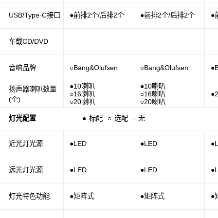
USB/Type-C接口
●前排2个/后排2个
●前排2个/后排2个
●
车载CD/DVD
音响品牌
○Bang&Olufsen
○Bang&Olufsen
●
●10喇叭
●10喇叭
扬声器喇叭数量
○16喇叭
○16喇叭
●
(个)
○20喇叭
○20喇叭
灯光配置
●
标配
○
选配
-
无
近光灯光源
●LED
●LED
●
远光灯光源
●LED
●LED
●
灯光特色功能
●矩阵式
●矩阵式
●