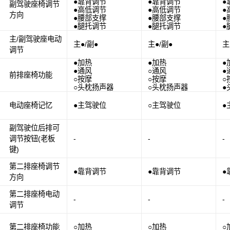
●靠背调节
●靠背调节
●
副驾驶座椅调节
●高低调节
●高低调节
●
方向
●腰部支撑
●腰部支撑
●
●腿托调节
●腿托调节
●
主/副驾驶座电动
主●/副●
主●/副●
主
调节
●加热
●加热
●
●通风
○通风
●
前排座椅功能
○按摩
○按摩
○
○头枕扬声器
○头枕扬声器
●
电动座椅记忆
●主驾驶位
○主驾驶位
●
副驾驶位后排可
调节按钮(老板
-
-
-
键)
第二排座椅调节
●靠背调节
●靠背调节
●
方向
第二排座椅电动
-
-
-
调节
第二排座椅功能
○加热
○加热
○