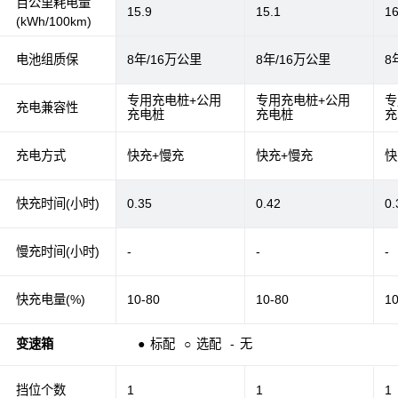
百公里耗电量
15.9
15.1
16
(kWh/100km)
电池组质保
8年/16万公里
8年/16万公里
8
专用充电桩+公用
专用充电桩+公用
专
充电兼容性
充电桩
充电桩
充
充电方式
快充+慢充
快充+慢充
快
快充时间(小时)
0.35
0.42
0.
慢充时间(小时)
-
-
-
快充电量(%)
10-80
10-80
1
变速箱
●
标配
○
选配
-
无
挡位个数
1
1
1