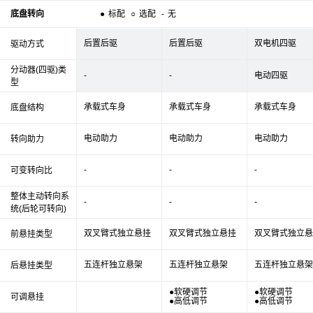
底盘转向
●
标配
○
选配
-
无
后置后驱
后置后驱
双电机四驱
驱动方式
分动器(四驱)类
-
-
电动四驱
型
承载式车身
承载式车身
承载式车身
底盘结构
电动助力
电动助力
电动助力
转向助力
-
-
-
可变转向比
整体主动转向系
-
-
-
统(后轮可转向)
双叉臂式独立悬挂
双叉臂式独立悬挂
双叉臂式独立悬
前悬挂类型
五连杆独立悬架
五连杆独立悬架
五连杆独立悬架
后悬挂类型
●软硬调节
●软硬调节
可调悬挂
●高低调节
●高低调节