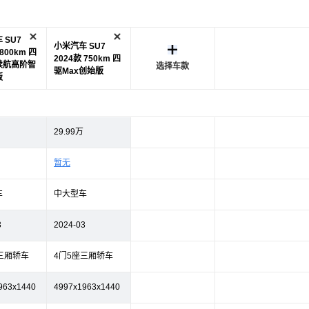
 SU7
小米汽车 SU7
 800km 四
2024款 750km 四
续航高阶智
选择车款
驱Max创始版
版
29.99万
暂无
车
中大型车
3
2024-03
三厢轿车
4门5座三厢轿车
963x1440
4997x1963x1440