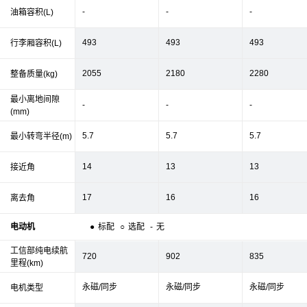
-
-
-
油箱容积(L)
493
493
493
行李厢容积(L)
2055
2180
2280
整备质量(kg)
最小离地间隙
-
-
-
(mm)
5.7
5.7
5.7
最小转弯半径(m)
14
13
13
接近角
17
16
16
离去角
电动机
●
标配
○
选配
-
无
工信部纯电续航
720
902
835
里程(km)
永磁/同步
永磁/同步
永磁/同步
电机类型