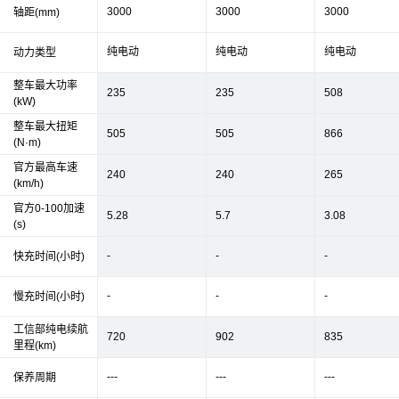
3000
3000
3000
轴距(mm)
纯电动
纯电动
纯电动
动力类型
整车最大功率
235
235
508
(kW)
整车最大扭矩
505
505
866
(N·m)
官方最高车速
240
240
265
(km/h)
官方0-100加速
5.28
5.7
3.08
(s)
-
-
-
快充时间(小时)
-
-
-
慢充时间(小时)
工信部纯电续航
720
902
835
里程(km)
---
---
---
保养周期