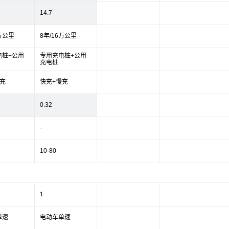
14.7
6万公里
8年/16万公里
电桩+公用
专用充电桩+公用
充电桩
充
快充+慢充
0.32
-
10-80
1
单速
电动车单速