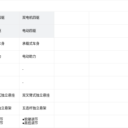
四驱
双电机四驱
驱
电动四驱
车身
承载式车身
力
电动助力
-
-
式独立悬挂
双叉臂式独立悬挂
独立悬架
五连杆独立悬架
节
●软硬调节
节
●高低调节