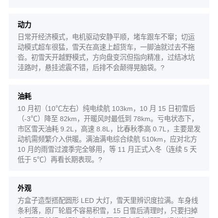
动力
日常开经济模式，电机驱动安静平顺，堵车跟车不窜；切运
动模式超车很猛，雪天在高速上超货车，一脚油就过去不拖
沓。初雪天开越野模式，方向盘变沉但指向精准，过结冰坑
洼路时，悬挂滤震不错，后排不会颠得晃脑袋。?
油耗
10 月初（10℃左右）纯电续航 103km，10 月 15 日初雪后
（-3℃）降至 82km，开暖风时最低到 78km。亏电状态下，
市区雪天油耗 9.2L，高速 8.8L，比春秋季高 0.7L，主要是发
动机需频繁介入供暖。满油满电综合续航 510km，应对北方
10 月的雨雪过渡季完全够用，等 11 月正式入冬（连续 5 天
低于 5℃）再看长期表现。?
外观
方盒子造型搭配圆形 LED 大灯，雪天里辨识度拉满。车身线
条利落，原厂轮眉不容易积雪，15 日雪后清理时，只要扫掉