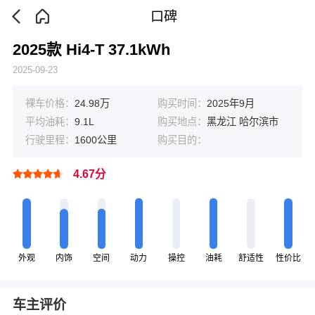
口碑
2025款 Hi4-T 37.1kWh
2025-09-23
裸车价格：
24.98万
购买时间：
2025年9月
平均油耗：
9.1L
购买地点：
黑龙江 哈尔滨市
行驶里程：
1600公里
购买目的：
4.67分
外观
内饰
空间
动力
操控
油耗
舒适性
性价比
车主评价