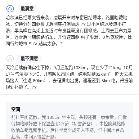
最满意
哈尔滨已经雨夹雪来袭，凌晨开车时车窗已结薄冰，路面暗藏暗
冰，切换分时四驱模式后彻底打消顾虑 ?? 过小区结冰坡道不打
滑，早高峰在高架上变道时车身丝毫没有侧倾感。上周去亚布力景
区，遇雪后非铺装路陷车，开低速四驱 电子限滑，3 秒就脱困，比
同行的城市 SUV 踏实太多。?
最不满意
天冷后续航确实往下掉，9月还能跑103km，现在少了21km。10月
17号气温零下3℃，开着暖风市区跑，纯电就剩82km了。昨天去机
场接人（往返 80km），去程满电出发，返程还剩 5km 电，得提前
规划补能了。??
空间
前排空间宽敞，我 185cm 坐主驾，头顶还有一拳余量，门板
储物格刚好放下保温壶 除冰铲（初雪必备），中控隐藏格能
收纳车钥匙和手机。后排坐两个成年人不挤，但中间地台凸
起高，中间人得岔开腿。