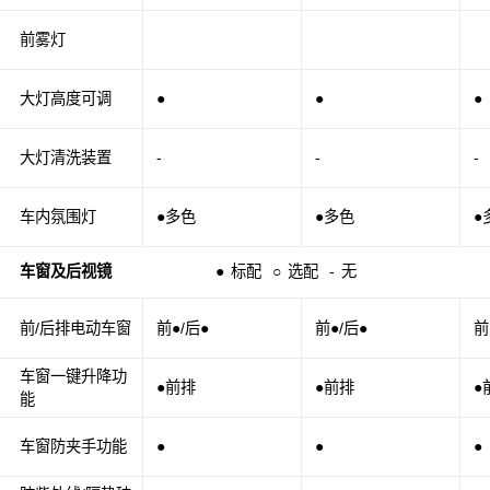
前雾灯
大灯高度可调
●
●
●
大灯清洗装置
-
-
-
车内氛围灯
●多色
●多色
●
车窗及后视镜
●
标配
○
选配
-
无
前/后排电动车窗
前●/后●
前●/后●
前
车窗一键升降功
●前排
●前排
●
能
车窗防夹手功能
●
●
●