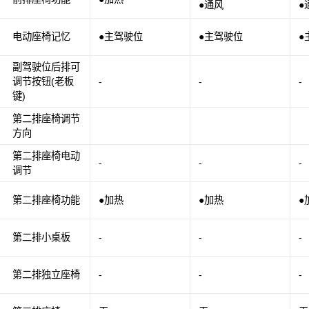
●通风
●
电动座椅记忆
●主驾驶位
●主驾驶位
●
副驾驶位后排可
调节按钮(老板
-
-
-
键)
第二排座椅调节
方向
第二排座椅电动
-
-
-
调节
第二排座椅功能
●加热
●加热
●
第二排小桌板
-
-
-
第二排独立座椅
-
-
-