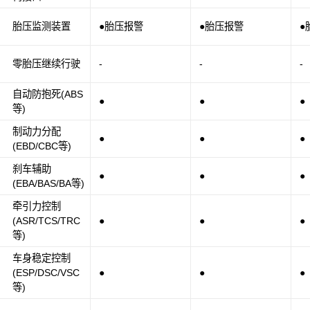
胎压监测装置
●胎压报警
●胎压报警
●
零胎压继续行驶
-
-
-
自动防抱死(ABS
●
●
●
等)
制动力分配
●
●
●
(EBD/CBC等)
刹车辅助
●
●
●
(EBA/BAS/BA等)
牵引力控制
(ASR/TCS/TRC
●
●
●
等)
车身稳定控制
(ESP/DSC/VSC
●
●
●
等)