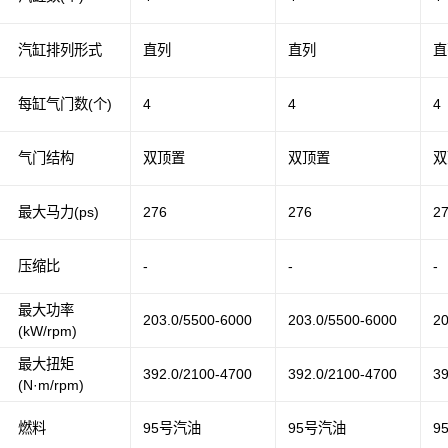
汽缸排列形式
直列
直列
直
每缸气门数(个)
4
4
4
气门结构
双顶置
双顶置
双
最大马力(ps)
276
276
2
压缩比
-
-
-
最大功率
203.0/5500-6000
203.0/5500-6000
20
(kW/rpm)
最大扭矩
392.0/2100-4700
392.0/2100-4700
39
(N·m/rpm)
燃料
95号汽油
95号汽油
9