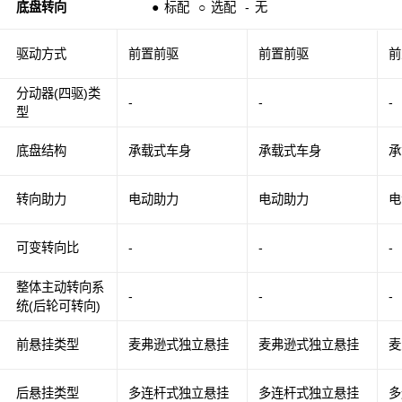
底盘转向
●
标配
○
选配
-
无
驱动方式
前置前驱
前置前驱
前
分动器(四驱)类
-
-
-
型
底盘结构
承载式车身
承载式车身
承
转向助力
电动助力
电动助力
电
可变转向比
-
-
-
整体主动转向系
-
-
-
统(后轮可转向)
前悬挂类型
麦弗逊式独立悬挂
麦弗逊式独立悬挂
麦
后悬挂类型
多连杆式独立悬挂
多连杆式独立悬挂
多