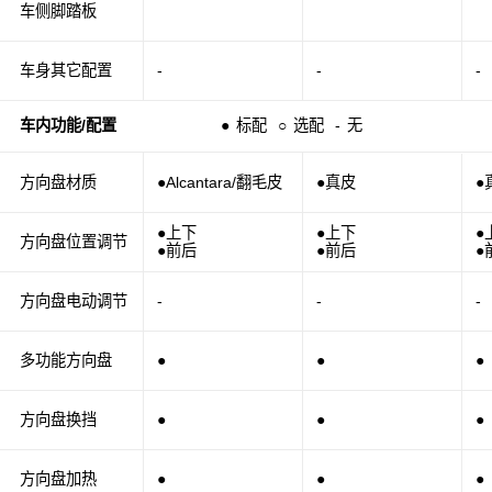
车侧脚踏板
车身其它配置
-
-
-
车内功能/配置
●
标配
○
选配
-
无
方向盘材质
●Alcantara/翻毛皮
●真皮
●
●上下
●上下
●
方向盘位置调节
●前后
●前后
●
方向盘电动调节
-
-
-
多功能方向盘
●
●
●
方向盘换挡
●
●
●
方向盘加热
●
●
●