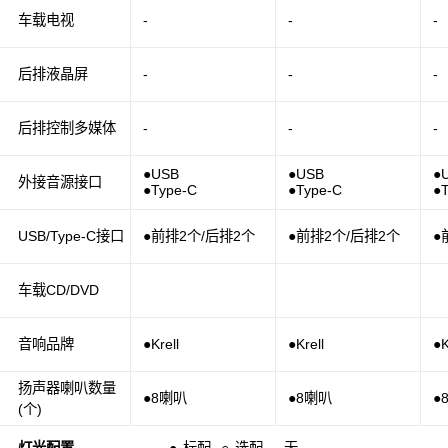
车载电视
-
-
-
后排液晶屏
-
-
-
后排控制多媒体
-
-
-
●USB
●USB
●
外接音源接口
●Type-C
●Type-C
●
USB/Type-C接口
●前排2个/后排2个
●前排2个/后排2个
●
车载CD/DVD
音响品牌
●Krell
●Krell
●K
扬声器喇叭数量
●8喇叭
●8喇叭
●
(个)