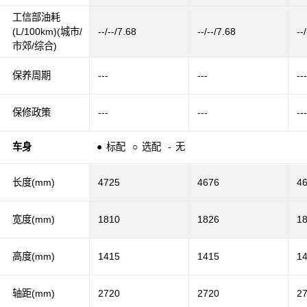
工信部油耗
(L/100km)(城市/
--/--/7.68
--/--/7.68
--/
市郊/综合)
保养周期
---
---
--
保修政策
---
---
--
车身
●
标配
○
选配
-
无
长度(mm)
4725
4676
4
宽度(mm)
1810
1826
1
高度(mm)
1415
1415
1
轴距(mm)
2720
2720
2