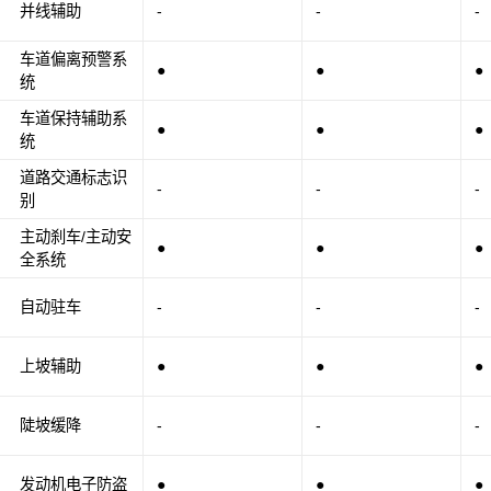
并线辅助
-
-
-
车道偏离预警系
●
●
●
统
车道保持辅助系
●
●
●
统
道路交通标志识
-
-
-
别
主动刹车/主动安
●
●
●
全系统
自动驻车
-
-
-
上坡辅助
●
●
●
陡坡缓降
-
-
-
发动机电子防盗
●
●
●