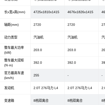
长x宽x高(mm)
4725x1810x1415
4676x1826x1415
4
轴距(mm)
2720
2720
2
动力类型
汽油机
汽油机
汽
整车最大功率
203.0
203.0
20
(kW)
整车最大扭矩
392.0
392.0
39
(N·m)
官方最高车速
255
-
-
(km/h)
发动机
2.0T 276马力 L4
2.0T 276马力 L4
2
变速箱
8档双离合
8档双离合
8