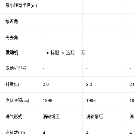
最小转弯半径(m)
-
-
-
接近角
-
-
-
离去角
-
-
-
发动机
●
标配
○
选配
-
无
发动机型号
-
-
-
排量(L)
2.0
2.0
2.
汽缸容积(cc)
1998
1998
1
进气形式
涡轮增压
涡轮增压
涡
汽缸数(个)
4
4
4