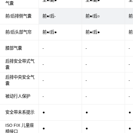
主●/副●
主●/副●
主
气囊
前/后排侧气囊
前●/后-
前●/后○
前
前/后头部气帘
前●/后●
前●/后●
前
膝部气囊
-
-
-
后排安全带式气
-
-
-
囊
后排中央安全气
-
-
-
囊
被动行人保护
-
-
-
安全带未系提示
●
●
●
ISO FIX 儿童座
●
●
●
椅接口