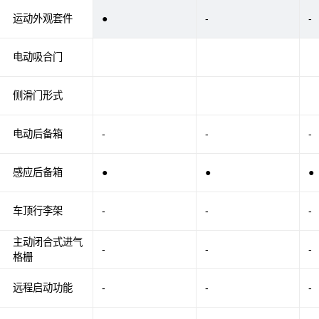
运动外观套件
●
-
-
电动吸合门
侧滑门形式
电动后备箱
-
-
-
感应后备箱
●
●
●
车顶行李架
-
-
-
主动闭合式进气
-
-
-
格栅
远程启动功能
-
-
-