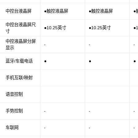
中控台液晶屏
●触控液晶屏
●触控液晶屏
●
中控台液晶屏尺
●10.25英寸
●10.25英寸
●
寸
中控液晶屏分屏
-
-
-
显示
蓝牙/车载电话
●
●
●
手机互联/映射
语音控制
手势控制
-
-
-
车联网
-
-
-