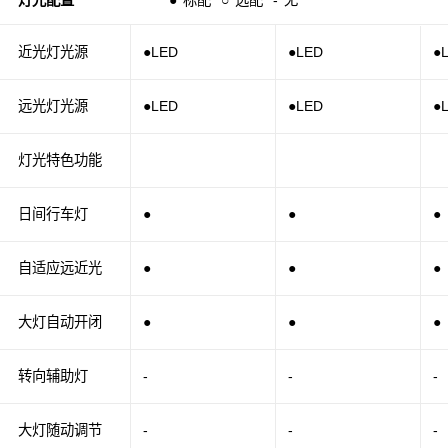
灯光配置
●
标配
○
选配
-
无
近光灯光源
●LED
●LED
●
远光灯光源
●LED
●LED
●
灯光特色功能
日间行车灯
●
●
●
自适应远近光
●
●
●
大灯自动开闭
●
●
●
转向辅助灯
-
-
-
大灯随动调节
-
-
-