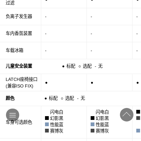
过滤
负离子发生器
-
-
-
车内香氛装置
-
-
-
车载冰箱
-
-
-
儿童安全装置
●
标配
○
选配
-
无
LATCH座椅接口
●
●
●
(兼容ISO FIX)
颜色
●
标配
○
选配
-
无
闪电白
闪电白
幻影黑
幻影黑
车身可选颜色
性能蓝
性能蓝
赛博灰
赛博灰