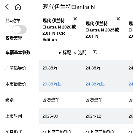
现代伊兰特Elantra N
现代 伊兰特
共4款车
现代 伊兰特
现
Elantra N 2026款
Elantra N 2025款
E
2.0T N TCR
2.0T N
2.
仅看差异
Edition
车辆基本参数
●
标配
○
选配
-
无
厂商指导价
29.88万
24.88万
2
本市最低价
29.88万起
24.88万起
2
级别
紧凑型车
紧凑型车
紧
上市时间
2025-09
2024-12
2
车身形式
4门5座三厢轿车
4门5座三厢轿车
4