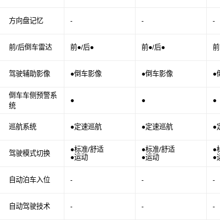
方向盘记忆
-
-
-
前/后倒车雷达
前●/后●
前●/后●
前
驾驶辅助影像
●倒车影像
●倒车影像
●
倒车车侧预警系
●
●
●
统
巡航系统
●定速巡航
●定速巡航
●
●标准/舒适
●标准/舒适
●
驾驶模式切换
●运动
●运动
●
自动泊车入位
-
-
-
自动驾驶技术
-
-
-