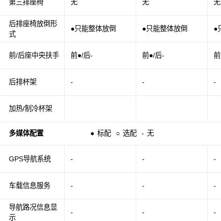
第三排座椅
无
无
无
后排座椅放倒形
●只能整体放倒
●只能整体放倒
●
式
前/后座中央扶手
前●/后-
前●/后-
前
后排杯架
-
-
-
加热/制冷杯架
多媒体配置
●
标配
○
选配
-
无
GPS导航系统
-
-
-
车载信息服务
-
-
-
导航路况信息显
-
-
-
示