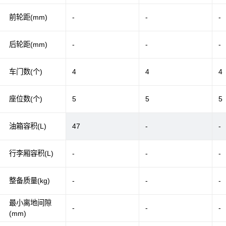
前轮距(mm)
-
-
-
后轮距(mm)
-
-
-
车门数(个)
4
4
4
座位数(个)
5
5
5
油箱容积(L)
47
-
-
行李厢容积(L)
-
-
-
整备质量(kg)
-
-
-
最小离地间隙
-
-
-
(mm)