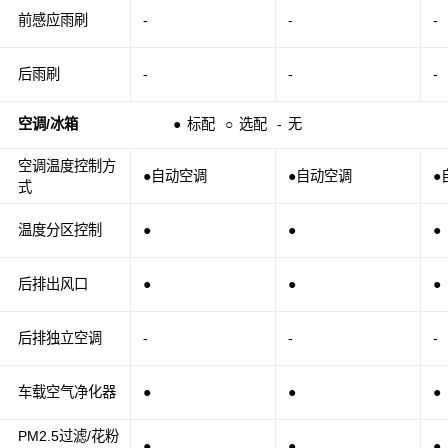
前感应雨刷
-
-
-
后雨刷
-
-
-
空调/冰箱
●
标配
○
选配
-
无
空调温度控制方
●自动空调
●自动空调
●
式
温度分区控制
●
●
●
后排出风口
●
●
●
后排独立空调
-
-
-
车载空气净化器
●
●
●
PM2.5过滤/花粉
●
●
●