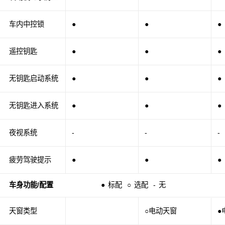
车内中控锁
●
●
●
遥控钥匙
●
●
●
无钥匙启动系统
●
●
●
无钥匙进入系统
●
●
●
夜视系统
-
-
-
疲劳驾驶提示
●
●
●
车身功能/配置
●
标配
○
选配
-
无
天窗类型
○电动天窗
●