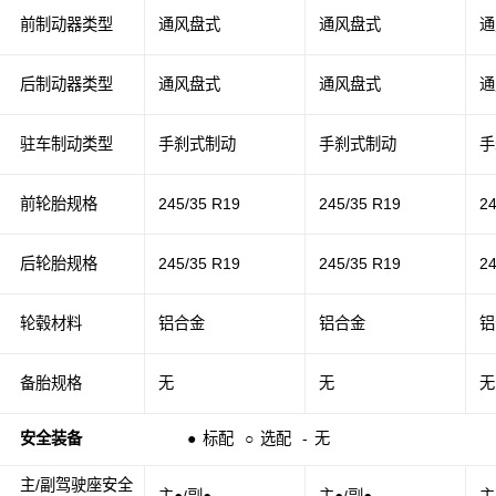
前制动器类型
通风盘式
通风盘式
通
后制动器类型
通风盘式
通风盘式
通
驻车制动类型
手刹式制动
手刹式制动
手
前轮胎规格
245/35 R19
245/35 R19
2
后轮胎规格
245/35 R19
245/35 R19
2
轮毂材料
铝合金
铝合金
铝
备胎规格
无
无
无
安全装备
●
标配
○
选配
-
无
主/副驾驶座安全