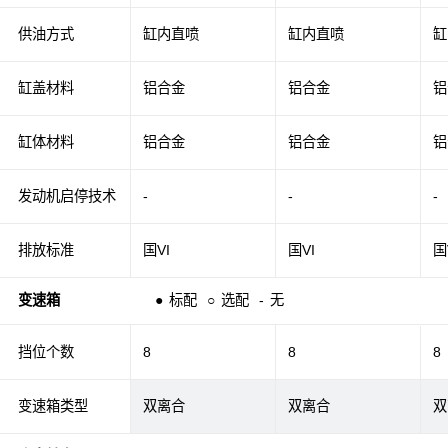
供油方式
缸内直喷
缸内直喷
缸
缸盖材料
铝合金
铝合金
铝
缸体材料
铝合金
铝合金
铝
发动机启停技术
-
-
-
排放标准
国VI
国VI
国
变速箱
●
标配
○
选配
-
无
挡位个数
8
8
8
变速箱类型
双离合
双离合
双