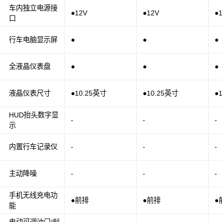
车内独立电源接
●12V
●12V
●
口
行车电脑显示屏
●
●
●
全液晶仪表盘
●
●
●
液晶仪表尺寸
●10.25英寸
●10.25英寸
●
HUD抬头数字显
-
-
-
示
内置行车记录仪
-
-
-
主动降噪
-
-
-
手机无线充电功
●前排
●前排
●
能
电动可调油门/刹