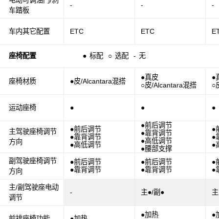
-
-
-
车踏板
车内其它配置
ETC
ETC
E
座椅配置
●
标配
○
选配
-
无
●真皮
●
座椅材质
●皮/Alcantara混搭
○皮/Alcantara混搭
○
运动座椅
●
●
●
●前后调节
●前后调节
●
主驾驶座椅调节
●靠背调节
●靠背调节
●
●高低调节
方向
●高低调节
●
●腰部支撑
副驾驶座椅调节
●前后调节
●前后调节
●
●靠背调节
●靠背调节
●
方向
主/副驾驶座电动
-
主●/副●
主
调节
●加热
●
前排座椅功能
●加热