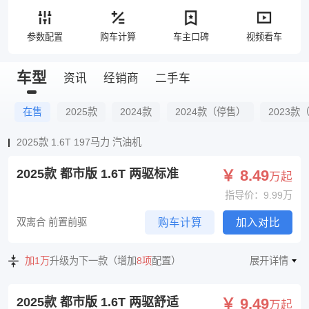
参数配置
购车计算
车主口碑
视频看车
车型
资讯
经销商
二手车
在售
2025款
2024款
2024款（停售）
2023款
2025款 1.6T 197马力 汽油机
2025款 都市版 1.6T 两驱标准
￥ 8.49
万起
指导价：9.99万
双离合 前置前驱
购车计算
加入对比
加1万
升级为下一款（增加
8项
配置）
展开详情
2025款 都市版 1.6T 两驱舒适
￥ 9.49
万起