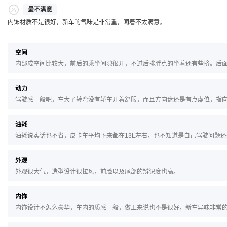
最不满意
内饰材质不是很好，新车的气味是非常重，闻着不太满意。
空间
内部成空间比较大，前后的乘坐间隙很开，不过后排胖点的坐着还有些挤。后
动力
驾驶感一般吧，车大了转弯没有轿车开着舒服，而且方向盘还是有点虚位，指
油耗
油耗说实话也不省，皮卡车平均下来都在13L左右，也不知道是自己驾驶问题
外观
外观很大气，造型设计很拉风，前脸以及尾部的辨识度也高。
内饰
内饰设计不怎么豪华，车内的质感一般，做工来说也不是很好，新车异味非常