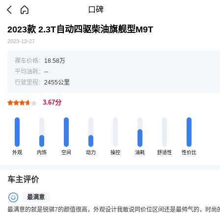
口碑
2023款 2.3T自动四驱柴油旗舰型M9T
2023-12-27
裸车价格：
18.58万
平均油耗：
--
行驶里程：
2455公里
3.67分
外观
内饰
空间
动力
操控
油耗
舒适性
性价比
车主评价
最满意
最满意的就是锐骐7的颜值很高，外观设计我敢说同价位区间还是最帅气的，时尚