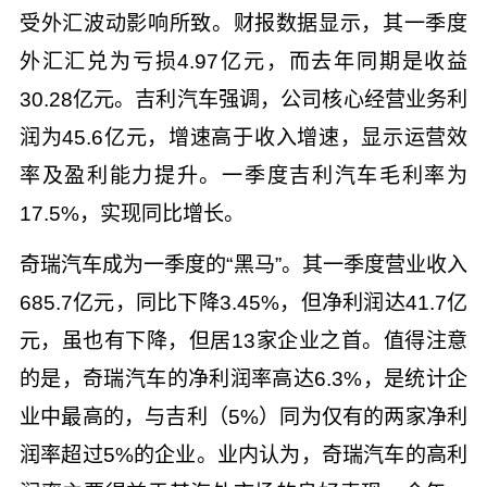
受外汇波动影响所致。财报数据显示，其一季度
外汇汇兑为亏损4.97亿元，而去年同期是收益
30.28亿元。吉利汽车强调，公司核心经营业务利
润为45.6亿元，增速高于收入增速，显示运营效
率及盈利能力提升。一季度吉利汽车毛利率为
17.5%，实现同比增长。
奇瑞汽车成为一季度的“黑马”。其一季度营业收入
685.7亿元，同比下降3.45%，但净利润达41.7亿
元，虽也有下降，但居13家企业之首。值得注意
的是，奇瑞汽车的净利润率高达6.3%，是统计企
业中最高的，与吉利（5%）同为仅有的两家净利
润率超过5%的企业。业内认为，奇瑞汽车的高利