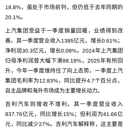
18.8%，虽处于市场前列，但仍低于去年同期的
20.1%。
上汽集团受益于一季度销量回暖，业绩得到改
善。其一季度营业收入1385亿元，增长0.61%；
净利润30.3亿元，增长0.09%。2024年上汽集团
归母净利润曾大幅下滑88.19%，2025年有所回
升，今年一季度维持住了向上态势。一季度上汽
集团毛利率为12.83%，同比提升4.7个百分点，
自主品牌和海外市场成为主要增长动力。
吉利汽车则增收不增利。其一季度营业收入
837.76亿元，同比增长15%；但利润为41.66亿
元，同比减少27%。吉利汽车解释称，这主要是