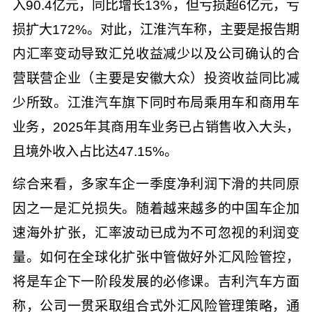
入90.4亿元，同比增长13%，但亏损超6亿元，亏
损扩大172%。对此，江淮汽车称，主要是报告期
内汇率变动导致汇兑收益减少以及公司确认的合
营联营企业（主要是安徽大众）投资收益同比减
少所致。江淮汽车旗下同时布局乘用车和商用车
业务，2025年其商用车业务已占销售收入大头，
且境外收入占比达47.15%。
综合来看，多家车企一季度净利润下滑的共同原
因之一是汇兑损失。随着越来越多的中国车企加
速海外扩张，汇率波动已成为不可忽视的利润变
量。如何在全球化扩张中管做好外汇风险管控，
将是车企下一阶段发展的必修课。吉利汽车方面
称，公司一贯采取组合式外汇风险管理策略，通