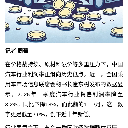
记者 周菊
在价格战持续、原材料涨价等多重压力下，中国
汽车行业利润率正滑向历史低点。近日，全国乘
用车市场信息联席会秘书长崔东树发布的数据显
示，2026年一季度汽车行业销售利润率降至
3.2%，同比下降18%；而此前的1—2月，这一数
字更是低至2.9%，创下近十年新低。
行业寒意之下，车企一季度财务数据整体承压。