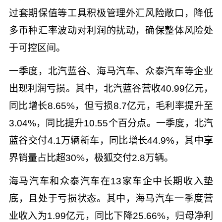
过套期保值等工具积极管理外汇风险敞口，降低
多币种汇率波动对利润的扰动，确保整体风险处
于可控区间。
一季度，北汽蓝谷、海马汽车、众泰汽车等企业
出现利润亏损。其中，北汽蓝谷营收40.99亿元，
同比增长8.65%，但亏损8.7亿元，毛利率提升至
3.04%，同比提升10.55个百分点。一季度，北汽
蓝谷交付4.1万辆新车，同比增长44.9%，其中享
界销量占比超30%，极狐交付2.8万辆。
海马汽车和众泰汽车在13家车企中长期收入垫
底，且处于亏损状态。其中，海马汽车一季度营
业收入为1.99亿元，同比下降25.66%，归母净利