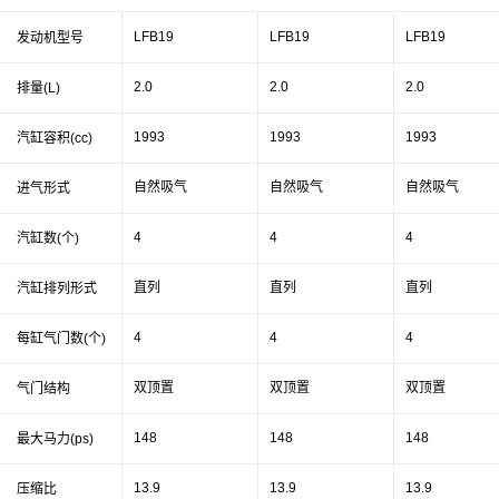
LFB19
LFB19
LFB19
发动机型号
2.0
2.0
2.0
排量(L)
1993
1993
1993
汽缸容积(cc)
自然吸气
自然吸气
自然吸气
进气形式
4
4
4
汽缸数(个)
直列
直列
直列
汽缸排列形式
4
4
4
每缸气门数(个)
双顶置
双顶置
双顶置
气门结构
148
148
148
最大马力(ps)
13.9
13.9
13.9
压缩比