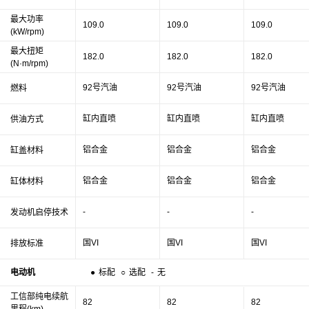
最大功率
109.0
109.0
109.0
(kW/rpm)
最大扭矩
182.0
182.0
182.0
(N·m/rpm)
92号汽油
92号汽油
92号汽油
燃料
缸内直喷
缸内直喷
缸内直喷
供油方式
铝合金
铝合金
铝合金
缸盖材料
铝合金
铝合金
铝合金
缸体材料
-
-
-
发动机启停技术
国VI
国VI
国VI
排放标准
电动机
●
标配
○
选配
-
无
工信部纯电续航
82
82
82
里程(km)