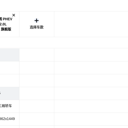
 PHEV
2.0L
选择车款
V 旗舰版
5
三厢轿车
862x1449