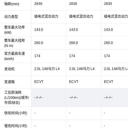
2830
2830
2830
轴距(mm)
插电式混合动力
插电式混合动力
插电式混合动力
动力类型
整车最大功率
143.0
143.0
143.0
(kW)
整车最大扭矩
260.0
260.0
260.0
(N·m)
官方最高车速
174
174
174
(km/h)
2.0L 148马力 L4
2.0L 148马力 L4
2.0L 148马力 L
发动机
ECVT
ECVT
ECVT
变速箱
工信部油耗
--/--/--
--/--/--
--/--/--
(L/100km)(城市/
市郊/综合)
-
-
-
快充时间(小时)
-
-
-
慢充时间(小时)