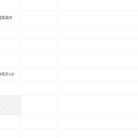
混合动力
48马力 L4
4