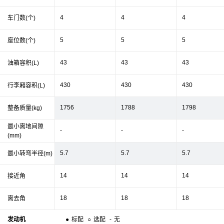
4
4
4
车门数(个)
5
5
5
座位数(个)
43
43
43
油箱容积(L)
430
430
430
行李厢容积(L)
1756
1788
1798
整备质量(kg)
最小离地间隙
-
-
-
(mm)
5.7
5.7
5.7
最小转弯半径(m)
14
14
14
接近角
18
18
18
离去角
发动机
●
标配
○
选配
-
无