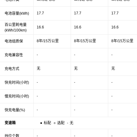
17.7
17.7
17.7
电池容量(kWh)
百公里耗电量
16.6
16.6
16.6
(kWh/100km)
8年/15万公里
8年/15万公里
8年/15万公里
电池组质保
-
-
-
充电兼容性
无
无
无
充电方式
-
-
-
快充时间(小时)
-
-
-
慢充时间(小时)
-
-
-
快充电量(%)
变速箱
●
标配
○
选配
-
无
-
-
-
挡位个数