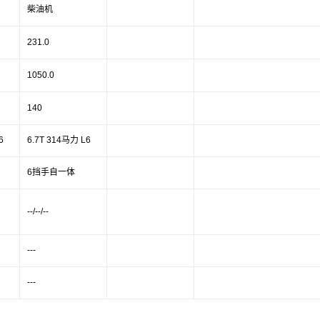
柴油机
231.0
1050.0
140
6
6.7T 314马力 L6
6挡手自一体
--/--/--
---
---