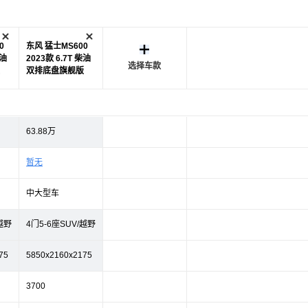
0
东风 猛士MS600
柴油
2023款 6.7T 柴油
选择车款
双排底盘旗舰版
63.88万
暂无
中大型车
/越野
4门5-6座SUV/越野
75
5850x2160x2175
3700