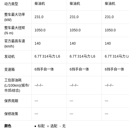
柴油机
柴油机
柴油机
动力类型
整车最大功率
231.0
231.0
231.0
(kW)
整车最大扭矩
1050.0
1050.0
1050.0
(N·m)
官方最高车速
140
140
140
(km/h)
6.7T 314马力 L6
6.7T 314马力 L6
6.7T 314马力 L
发动机
6挡手自一体
6挡手自一体
6挡手自一体
变速箱
工信部油耗
--/--/--
--/--/--
--/--/--
(L/100km)(城市/
市郊/综合)
---
---
---
保养周期
---
---
---
保修政策
颜色
●
标配
○
选配
-
无