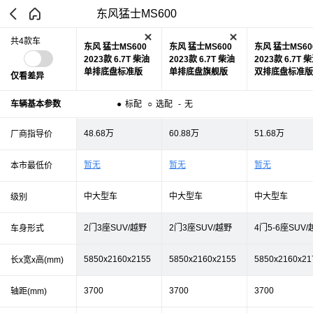
东风猛士MS600
共4款车
东风 猛士MS600
东风 猛士MS600
东风 猛士MS60
2023款 6.7T 柴油
2023款 6.7T 柴油
2023款 6.7T 
单排底盘标准版
单排底盘旗舰版
双排底盘标准版
仅看差异
车辆基本参数
●
标配
○
选配
-
无
48.68万
60.88万
51.68万
厂商指导价
暂无
暂无
暂无
本市最低价
中大型车
中大型车
中大型车
级别
2门3座SUV/越野
2门3座SUV/越野
4门5-6座SUV
车身形式
5850x2160x2155
5850x2160x2155
5850x2160x21
长x宽x高(mm)
3700
3700
3700
轴距(mm)