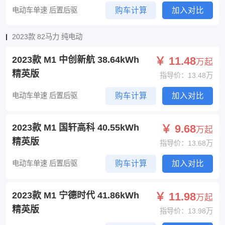
电动车单速 后置后驱
购车计算
加入对比
2023款 82马力 纯电动
2023款 M1 中创新航 38.64kWh
￥ 11.48
万起
精英版
指导价：13.48万
电动车单速 后置后驱
购车计算
加入对比
2023款 M1 国轩高科 40.55kWh
￥ 9.68
万起
精英版
指导价：13.68万
电动车单速 后置后驱
购车计算
加入对比
2023款 M1 宁德时代 41.86kWh
￥ 11.98
万起
精英版
指导价：13.98万