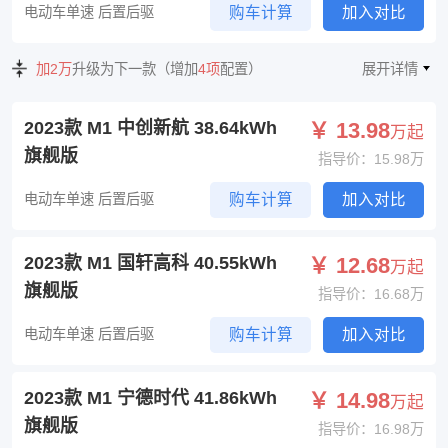
电动车单速 后置后驱
购车计算
加入对比
加2万
升级为下一款（增加
4项
配置）
展开详情
2023款 M1 中创新航 38.64kWh
￥ 13.98
万起
旗舰版
指导价：15.98万
电动车单速 后置后驱
购车计算
加入对比
2023款 M1 国轩高科 40.55kWh
￥ 12.68
万起
旗舰版
指导价：16.68万
电动车单速 后置后驱
购车计算
加入对比
2023款 M1 宁德时代 41.86kWh
￥ 14.98
万起
旗舰版
指导价：16.98万