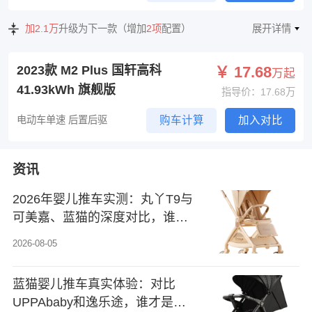
加2.1万
升级为下一款（增加
2项
配置）
展开详情
2023款 M2 Plus 国轩高科
￥ 17.68
万起
41.93kWh 旗舰版
指导价：17.68万
电动车单速 后置后驱
购车计算
加入对比
资讯
2026年婴儿推车实测：丸丫T9与
可美嘉、蓝猫的深度对比，谁才
是带娃神器？
2026-08-05
蓝猫婴儿推车真实体验：对比
UPPAbaby和逸乐途，谁才是