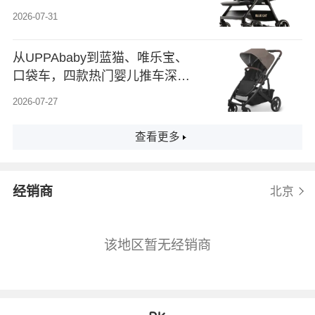
2026年新生儿家庭的性价比之
2026-07-31
王？
从UPPAbaby到蓝猫、唯乐宝、
口袋车，四款热门婴儿推车深度
测评，亲测告诉你哪款最值得
2026-07-27
买！
查看更多
经销商
北京
该地区暂无经销商