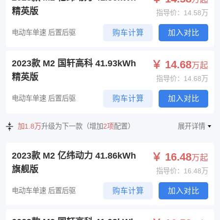
精英版
指导价：14.58万
电动车单速 后置后驱
购车计算
加入对比
2023款 M2 国轩高科 41.93kWh
￥ 14.68
万起
精英版
指导价：14.68万
电动车单速 后置后驱
购车计算
加入对比
加1.8万
升级为下一款（增加
2项
配置）
展开详情
2023款 M2 亿纬动力 41.86kWh
￥ 16.48
万起
旗舰版
指导价：16.48万
电动车单速 后置后驱
购车计算
加入对比