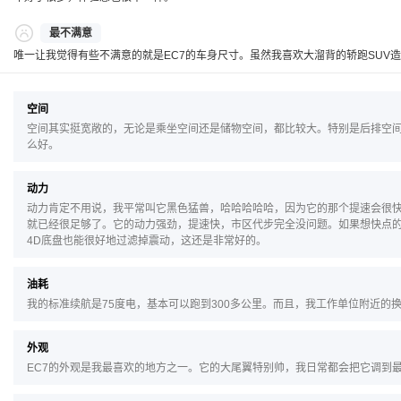
最不满意
唯一让我觉得有些不满意的就是EC7的车身尺寸。虽然我喜欢大溜背的轿跑SUV
空间
空间其实挺宽敞的，无论是乘坐空间还是储物空间，都比较大。特别是后排空
么好。
动力
动力肯定不用说，我平常叫它黑色猛兽，哈哈哈哈哈，因为它的那个提速会很快
就已经很足够了。它的动力强劲，提速快，市区代步完全没问题。如果想快点的
4D底盘也能很好地过滤掉震动，这还是非常好的。
油耗
我的标准续航是75度电，基本可以跑到300多公里。而且，我工作单位附近
外观
EC7的外观是我最喜欢的地方之一。它的大尾翼特别帅，我日常都会把它调到