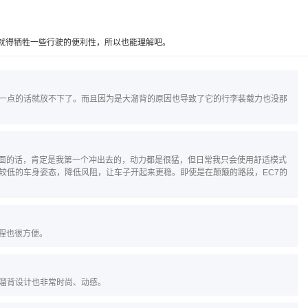
寸就得牺牲一些行驶的便利性，所以也能理解吧。
一点的话就放不下了。而且因为是大溜背的原因也导致了它的行李装载力也没那
前面的话，肯定是我第一个冲出去的，动力都是很猛，但日常我只会使用舒适模式
较低的车身姿态，降低风阻，让车子开起来更稳。即使是在颠簸的路段，EC7的
程也很方便。
溜背设计也非常时尚、动感。