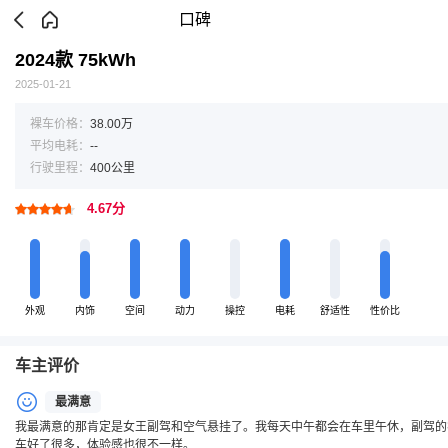
口碑
2024款 75kWh
2025-01-21
裸车价格：
38.00万
平均电耗：
--
行驶里程：
400公里
4.67分
外观
内饰
空间
动力
操控
电耗
舒适性
性价比
车主评价
最满意
我最满意的那肯定是女王副驾和空气悬挂了。我每天中午都会在车里午休，副驾的
车好了很多，体验感也很不一样。