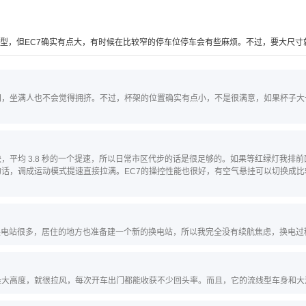
造型，但EC7确实有点大，有时候在比较窄的停车位停车会有些麻烦。不过，要大尺
间，坐满人也不会觉得拥挤。不过，杯架的位置确实有点小，不是很满意，如果杯子大
，平均 3.8 秒的一个提速，所以日常市区代步的话是很足够的。如果等红绿灯我排
话，调成运动模式提速直接拉满。EC7的操控性能也很好，有空气悬挂可以切换成比
的换电站很多，居住的地方也准备建一个新的换电站，所以我完全没有续航焦虑，换电过
最大高度，就很拉风，每次开车出门都能收获不少回头率。而且，它的流线型车身和大