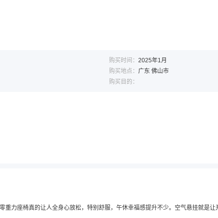
购买时间：
2025年1月
购买地点：
广东 佛山市
购买目的：
零重力座椅真的让人全身心放松，特别舒服，午休幸福感提升不少。空气悬挂就是让