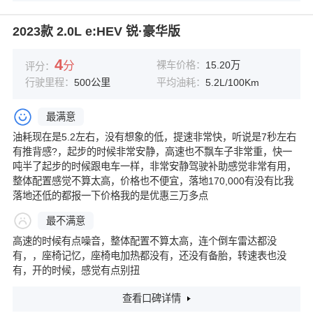
2023款 2.0L e:HEV 锐·豪华版
4
分
裸车价格：
15.20万
评分：
行驶里程：
500公里
平均油耗：
5.2L/100Km
最满意
油耗现在是5.2左右，没有想象的低，提速非常快，听说是7秒左右
有推背感?，起步的时候非常安静，高速也不飘车子非常重，快一
吨半了起步的时候跟电车一样，非常安静驾驶补助感觉非常有用，
整体配置感觉不算太高，价格也不便宜，落地170,000有没有比我
落地还低的都报一下价格我的是优惠三万多点
最不满意
高速的时候有点噪音，整体配置不算太高，连个倒车雷达都没
有，，座椅记忆，座椅电加热都没有，还没有备胎，转速表也没
有，开的时候，感觉有点别扭
查看口碑详情