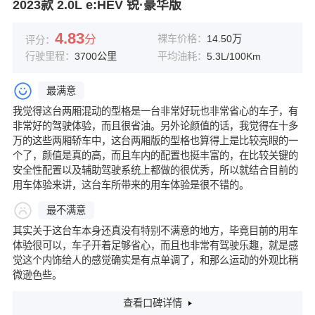
2023款 2.0L e:HEV 锐·豪华版
4.83
分
裸车价格：
14.50万
评分：
行驶里程：
3700公里
平均油耗：
5.3L/100Km
最满意
我觉得这台两厢混动的型格是一台非常好玩也非常省心的车子，有
非常好的驾驶体验，而且很省油。另外论颜值的话，我觉得在十多
万的这些两厢轿车中，这台两厢版的型格也算得上是比较亮眼的一
个了，颜值是真的高，而且车内的配置也挺丰富的，在比较关键的
安全性配置以及辅助驾驶系统上都做的很优秀，所以就结合目前的
用车体验来讲，这台车所带来的用车体验是很不错的。
最不满意
其实关于这台车本身还真没有特别不满意的地方，毕竟目前的用车
体验很可以，车子开着足够省心，而且也非常有驾驶乐趣，就是感
觉这个内饰给人的感觉确实是有点单调了，和那么运动的外观比稍
微逊色些。
查看口碑详情