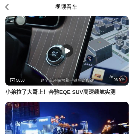
视频看车
06:01
5658
小弟拉了大哥上！奔驰EQE SUV高速续航实测