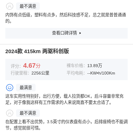
最不满意
内饰有点低级，塑料有点多，然后科技感不足，总之就是普普通通
的。
查看口碑详情
2024款 415km 两驱科创版
4.67
分
裸车价格：
13.89万
评分：
行驶里程：
2256公里
平均电耗：
--KW•h/100Km
最满意
这车实用性特别好，出行方便，载人拉货都OK，后斗容量非常充
足，对于像我这样有工作需求的人来说简直不要太合适了。
最不满意
在配置上看不出优势，3.5英寸的仪表盘有点小，后排座椅也不能调
节，感觉就很可惜。