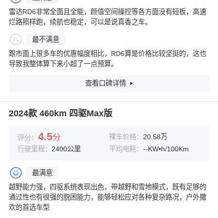
雷达RD6非常全面且全能，颜值空间操控等各方面没有短板，高速
烂路照样跑，续航也稳定，可以是说真香之车。
最不满意
跟市面上很多车的优惠幅度相比，RD6算是价格比较坚挺的，这也
导致我整体算下来小超了一点预算。
查看口碑详情
2024款 460km 四驱Max版
4.5
分
裸车价格：
20.58万
评分：
行驶里程：
2400公里
平均电耗：
--KW•h/100Km
最满意
越野能力强，四驱系统表现出色，带越野和雪地模式，既有足够的
通过性也有很强的脱困能力，能够轻松应对各种复杂路况，户外撒
欢的首选车型