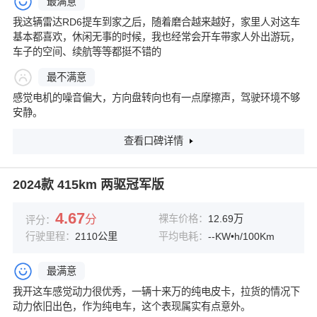
最满意
我这辆雷达RD6提车到家之后，随着磨合越来越好，家里人对这车
基本都喜欢，休闲无事的时候，我也经常会开车带家人外出游玩，
车子的空间、续航等等都挺不错的
最不满意
感觉电机的噪音偏大，方向盘转向也有一点摩擦声，驾驶环境不够
安静。
查看口碑详情
2024款 415km 两驱冠军版
4.67
分
裸车价格：
12.69万
评分：
行驶里程：
2110公里
平均电耗：
--KW•h/100Km
最满意
我开这车感觉动力很优秀，一辆十来万的纯电皮卡，拉货的情况下
动力依旧出色，作为纯电车，这个表现属实有点意外。