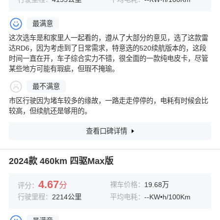
最满意
这次选车是和家里人一起看的，遵从了大部分的意见，选了这款雷
达RD6，因为考虑到了日常需求，特意选的520续航版本的，这段
时间一直在开，车子综合实力不错，很全面的一款纯电皮卡，尽管
某些地方可能有瑕疵，但瑕不掩瑜。
最不满意
市区行驶因为堵车较多的缘故，一路走走停停的，电耗有时候会比
较高，但续航还是够用的。
查看口碑详情
2024款 460km 四驱Max版
4.67
分
裸车价格：
19.68万
评分：
行驶里程：
2214公里
平均电耗：
--KW•h/100Km