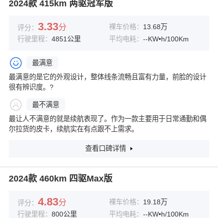
2024款 415km 两驱冠军版
3.33
分
裸车价格：
13.68万
评分：
行驶里程：
4851公里
平均电耗：
--KW•h/100Km
最满意
最满意的是它的外观设计，整体线条流畅且富有力量，前脸的设计
很有辨识度。?
最不满意
最让人不满意的就是续航表现了。作为一款主要用于日常通勤和偶
尔拉货的皮卡，续航实在有点跟不上需求。
查看口碑详情
2024款 460km 四驱Max版
4.83
分
裸车价格：
19.18万
评分：
行驶里程：
800公里
平均电耗：
--KW•h/100Km