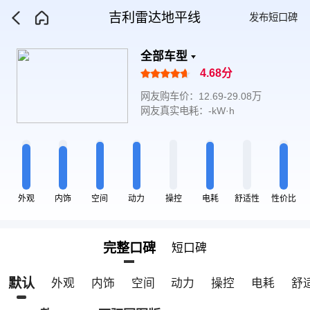
吉利雷达地平线
发布短口碑
全部车型
4.68分
网友购车价：12.69-29.08万
网友真实电耗：-kW·h
外观
内饰
空间
动力
操控
电耗
舒适性
性价比
完整口碑
短口碑
默认
外观
内饰
空间
动力
操控
电耗
舒