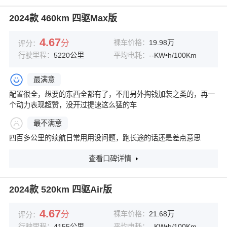
2024款 460km 四驱Max版
4.67
分
裸车价格：
19.98万
评分：
行驶里程：
5220公里
平均电耗：
--KW•h/100Km
最满意
配置很全，想要的东西全都有了，不用另外掏钱加装之类的，再一
个动力表现超赞，没开过提速这么猛的车
最不满意
四百多公里的续航日常用用没问题，跑长途的话还是差点意思
查看口碑详情
2024款 520km 四驱Air版
4.67
分
裸车价格：
21.68万
评分：
行驶里程：
4155公里
平均电耗：
--KW•h/100Km