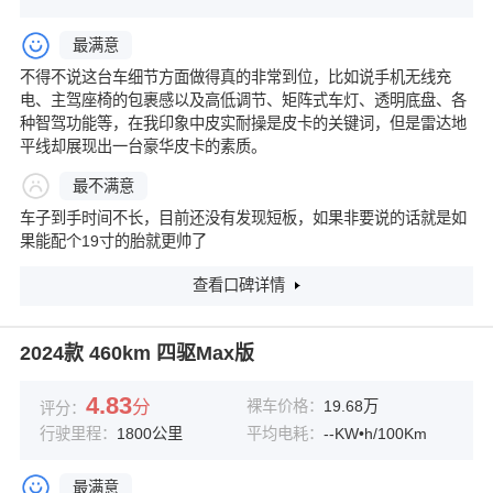
最满意
不得不说这台车细节方面做得真的非常到位，比如说手机无线充
电、主驾座椅的包裹感以及高低调节、矩阵式车灯、透明底盘、各
种智驾功能等，在我印象中皮实耐操是皮卡的关键词，但是雷达地
平线却展现出一台豪华皮卡的素质。
最不满意
车子到手时间不长，目前还没有发现短板，如果非要说的话就是如
果能配个19寸的胎就更帅了
查看口碑详情
2024款 460km 四驱Max版
4.83
分
裸车价格：
19.68万
评分：
行驶里程：
1800公里
平均电耗：
--KW•h/100Km
最满意