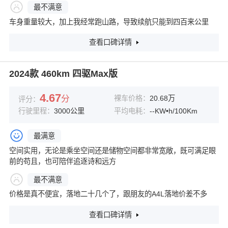
最不满意
车身重量较大，加上我经常跑山路，导致续航只能到四百来公里
查看口碑详情
2024款 460km 四驱Max版
4.67
分
裸车价格：
20.68万
评分：
行驶里程：
3000公里
平均电耗：
--KW•h/100Km
最满意
空间实用，无论是乘坐空间还是储物空间都非常宽敞，既可满足眼
前的苟且，也可陪伴追逐诗和远方
最不满意
价格是真不便宜，落地二十几个了，跟朋友的A4L落地价差不多
查看口碑详情