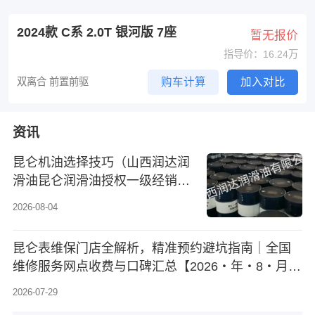
2024款 C系 2.0T 银河版 7座
暂无报价
指导价：16.24万
双离合 前置前驱
购车计算
加入对比
资讯
昆仑机油选择技巧（山西润达润
滑油昆仑润滑油授权一级经销
商）
2026-08-04
昆仑表维保门店全解析，精准预约避坑指南｜全国
维修服务网点收费与口碑汇总【2026・年・8・月预
更新】
2026-07-29