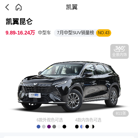
凯翼
凯翼昆仑
9.89-16.24万
中型车
7月中型SUV销量榜
NO.43
全景内饰
811张
6款外观色可选
4款内饰色可选