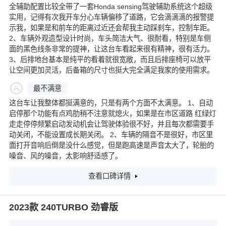
全辅助配置比较全带了一套Honda sensing驾驶辅助系统这个超级
实用，记得有次我开车分心车辆偏移了道路，它会滴滴滴的报警提
示我，如果是和前车的距离过近还会帮我主动踩刹车，控制车距。
2、车辆外观造型设计时尚，车头简洁大气、很耐看，特别是车侧
面的黑色线条非常的提神，让这台车看起来很有精神，很有活力。
3、后排地台基本是纯平的看着就很宽敞，而且后排座椅可以放平
让空间更加灵活，后备箱的尺寸也挺大完全满足我家的使用需求。
最不满意
这台车让我整体都挺满意的，只是有两个方面不太满意。 1、自动
启停那个功能有点鸡肋稍不注意就熄火，如果是在市区道路 红绿灯
走走停停频繁启动发动机会让驾驶体验很不好，并且每次都需要手
动关闭，不能设置成长期关闭。 2、车辆的隔音不是很好，市区里
面打开音响后倒是没什么感觉，但是跑高速是声音太大了，轮胎的
噪音、风的噪音，太影响舒适感了。
查看口碑详情
2023款 240TURBO 劲睿版