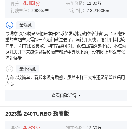
4.83
分
裸车价格：
12.80万
评分：
行驶里程：
2000公里
平均油耗：
7.3L/100Km
最满意
最满意 买它就是图他是本田地球梦发动机,故障率低省心，1.5吨多
重的车超车只需踩一点油门就过去了，涡轮介入快，设计用料比较
简单。 刹车比较灵敏，刹车距离刚好。跑过山路感觉不错，不过就
这几天开下来感觉悬架和隔音都是中等以上的，没有网上那么夸张
还能接受。
最不满意
内饰比较简单，看起来没有质感，虽然主打三大件还是希望以后用
点心
查看口碑详情
2023款 240TURBO 劲睿版
4.83
分
裸车价格：
12.60万
评分：