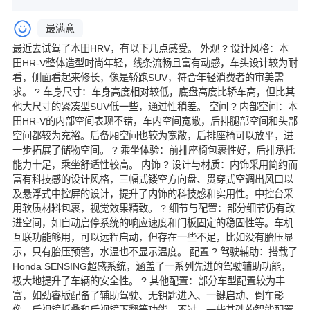
最满意
最近去试驾了本田HRV，有以下几点感受。 外观 ? 设计风格：本
田HR-V整体造型时尚年轻，线条流畅且富有动感，车头设计较为耐
看，侧面看起来修长，像是轿跑SUV，符合年轻消费者的审美需
求。 ? 车身尺寸：车身高度相对较低，底盘高度比轿车高，但比其
他大尺寸的紧凑型SUV低一些，通过性稍差。 空间 ? 内部空间：本
田HR-V的内部空间表现不错，车内空间宽敞，后排腿部空间和头部
空间都较为充裕。后备厢空间也较为宽敞，后排座椅可以放平，进
一步拓展了储物空间。 ? 乘坐体验：前排座椅包裹性好，后排承托
能力十足，乘坐舒适性较高。 内饰 ? 设计与材质：内饰采用简约而
富有科技感的设计风格，三幅式镂空方向盘、贯穿式空调出风口以
及悬浮式中控屏的设计，提升了内饰的科技感和实用性。中控台采
用软质材料包裹，视觉效果精致。 ? 细节与配置：部分细节仍有改
进空间，如自动启停系统的响应速度和门板固定的稳固性等。车机
互联功能够用，可以远程启动，但存在一些不足，比如没有胎压显
示，只有胎压预警，水温也不显示温度。 配置 ? 驾驶辅助：搭载了
Honda SENSING超感系统，涵盖了一系列先进的驾驶辅助功能，
极大地提升了车辆的安全性。 ? 其他配置：部分车型配置较为丰
富，如劲睿版配备了辅助驾驶、无钥匙进入、一键启动、倒车影