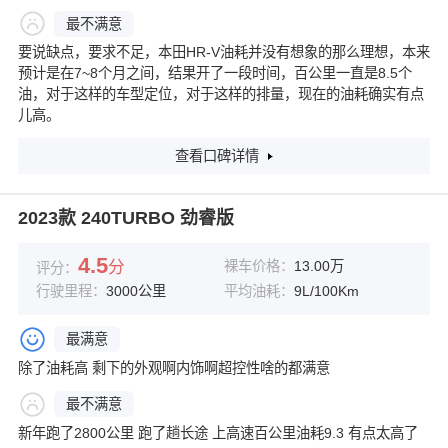
最不满意
要说缺点，要求不足，本田HR-V油耗并没有想象的那么理想，本来
预计是在7~8个月之间，结果开了一段时间，百公里一直是8.5个
油，对于这样的车型定位，对于这样的排量，现在的油耗确实有点
儿高。
查看口碑详情
2023款 240TURBO 劲睿版
4.5
分
裸车价格：
13.00万
评分：
行驶里程：
3000公里
平均油耗：
9L/100Km
最满意
除了油耗高 剩下的外观啊内饰啊超控性啥的都满意
最不满意
新年跑了2800公里 跑了趟长途 上高速百公里油耗9.3 有点太高了