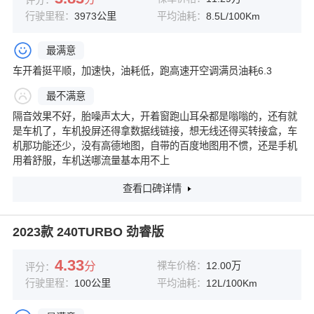
评分：
行驶里程：
3973公里
平均油耗：
8.5L/100Km
最满意
车开着挺平顺，加速快，油耗低，跑高速开空调满员油耗6.3
最不满意
隔音效果不好，胎噪声太大，开着窗跑山耳朵都是嗡嗡的，还有就
是车机了，车机投屏还得拿数据线链接，想无线还得买转接盒，车
机那功能还少，没有高德地图，自带的百度地图用不惯，还是手机
用着舒服，车机送哪流量基本用不上
查看口碑详情
2023款 240TURBO 劲睿版
4.33
分
裸车价格：
12.00万
评分：
行驶里程：
100公里
平均油耗：
12L/100Km