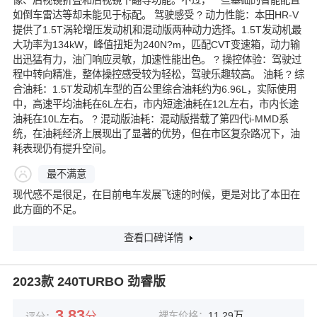
像、后视镜折叠和后视镜下翻等功能。不过，一些基础的智能配置
如倒车雷达等却未能见于标配。 驾驶感受 ? 动力性能：本田HR-V
提供了1.5T涡轮增压发动机和混动版两种动力选择。1.5T发动机最
大功率为134kW，峰值扭矩为240N?m，匹配CVT变速箱，动力输
出迅猛有力，油门响应灵敏，加速性能出色。 ? 操控体验：驾驶过
程中转向精准，整体操控感受较为轻松，驾驶乐趣较高。 油耗 ? 综
合油耗：1.5T发动机车型的百公里综合油耗约为6.96L，实际使用
中，高速平均油耗在6L左右，市内短途油耗在12L左右，市内长途
油耗在10L左右。 ? 混动版油耗：混动版搭载了第四代i-MMD系
统，在油耗经济上展现出了显著的优势，但在市区复杂路况下，油
耗表现仍有提升空间。
最不满意
现代感不是很足，在目前电车发展飞速的时候，更是对比了本田在
此方面的不足。
查看口碑详情
2023款 240TURBO 劲睿版
3.83
分
裸车价格：
11.29万