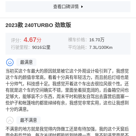
查看口碑详情
2023款 240TURBO 劲致版
4.67
分
裸车价格：
16.70万
评分：
行驶里程：
9016公里
平均油耗：
7.3L/100Km
最满意
当初买这个车最大的原因就是被它这个外观设计吸引到了，我感觉
这个车的颜值非常高，看着十分具有年轻活力，而且前后灯组也是
十分帅气，科技感十足。我感觉开着这个车出去很拉风很个性。还
有就是这个车的空间确实不错，里面坐着挺宽阔的，后备箱空间也
足够大，能够装不少东西，周末平时和朋友自驾出去露营后面塞一
些炉子和帐篷啥的都是绰绰有余，我感觉非常实用，这也让我感到
十分的满意。
最不满意
不满意的地方就是我觉得内饰做工还是有待加强，我的这个天窗后
面会有些异响，每次关闭时都能听到吱嘎一声，我不知道里面是不