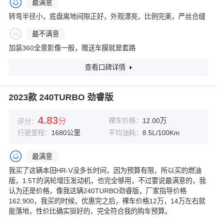
最满意
转弯半径小，底盘离地间隙正好，外观漂亮，比例完美，严丝合缝
最不满意
加装360全景影像一般，赠送车膜就是套路
查看口碑详情
2023款 240TURBO 劲睿版
4.83
分
裸车价格：
12.00万
评分：
行驶里程：
1680公里
平均油耗：
8.5L/100Km
最满意
我买了这辆本田HR-V没多长时间，因为预算有限，所以买的燃油
版，1.5T的涡轮增压发动机，也完全够用，不过要说最满意的，我
认为还是价格，像我这辆240TURBO劲睿版，厂家指导价格
162,900，我买的时候，优惠完之后，裸车价格12万，14万左右就
能落地，性价比确实挺好的，完全符合我的购车预算。