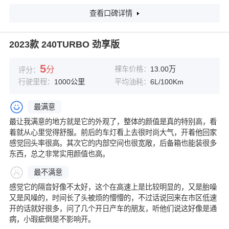
查看口碑详情
2023款 240TURBO 劲享版
5
分
裸车价格：
13.00万
评分：
行驶里程：
1000公里
平均油耗：
6L/100Km
最满意
最让我满意的地方就是它的外观了，整体的颜值是真的特别高，看
着就从心里觉得舒服。前后的车灯看上去很时尚大气，开着他回家
感觉回头率很高。其次它的内部空间也很宽敞，后备箱也能装很多
东西，总之非常实用颜值也高。
最不满意
感觉它的隔音好像不太好，这个在高速上是比较明显的，又是胎噪
又是风噪的，时间长了头被烦的懵懵的，不过话说回来在市区低速
开的话就好很多，问了几个开日产车的朋友，听他们说这好像是通
病，小瑕疵倒是不影响开。