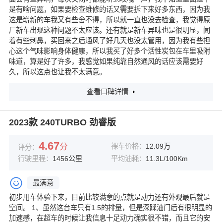
是有啥问题，如果要检查维修的话又需要拆下来好多东西，因为我
这是崭新的车我又有些舍不得，所以就一直也没去检查，我觉得原
厂新车出现这种问题不太应该。还有就是新车异味也是很明显，闻
着有些刺鼻，买回来之后通风了好几天也没太管用，因为我有些担
心这个气味影响身体健康，所以我买了好多个活性炭包在车里吸附
味道，算是好了许多，我感觉如果纯靠自然通风的话应该需要好
久，所以这点也让我不太满意。
查看口碑详情
2023款 240TURBO 劲睿版
4.67
分
裸车价格：
12.09万
评分：
行驶里程：
1456公里
平均油耗：
11.3L/100Km
最满意
初步用车体验下来，目前比较满意的点就是动力还有外观最后就是
空间。 1、虽然这台车只有1.5的排量，但是深踩油门后有很明显的
加速感，在超车的时候让我信息十足动力确实很不错，而且它的安