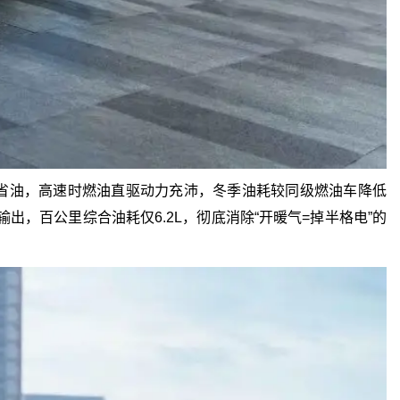
安静省油，高速时燃油直驱动力充沛，冬季油耗较同级燃油车降低
出，百公里综合油耗仅6.2L，彻底消除“开暖气=掉半格电”的