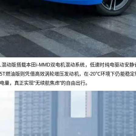
L混动版搭载本田i-MMD双电机混动系统，低速时纯电驱动
5T燃油版则凭借高效涡轮增压发动机，在-20℃环境下仍能稳定输
电量，真正实现“无续航焦虑”的自由出行。