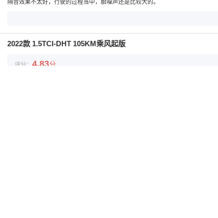
隔音效果不太好，行驶的过程当中，胎噪声还是比较大的。
2022款 1.5TCI-DHT 105KM乘风起版
4.83
分
评分：
行驶里程：
600公里
最满意
我是一个买东西比较纠结的人，在最初的时候还纠结是买燃油车还是买新能源的，
通的，但是细致的看一下就会爱上这辆车，对比了一下，我认为这款车的性价比还
最不满意
我不太满意的，就是这款车的内饰了，感觉坐在车里有一点异味，看上去有一些塑
2022款 1.5TCI-DHT 105KM乘风起版
4.17
分
评分：
行驶里程：
110公里