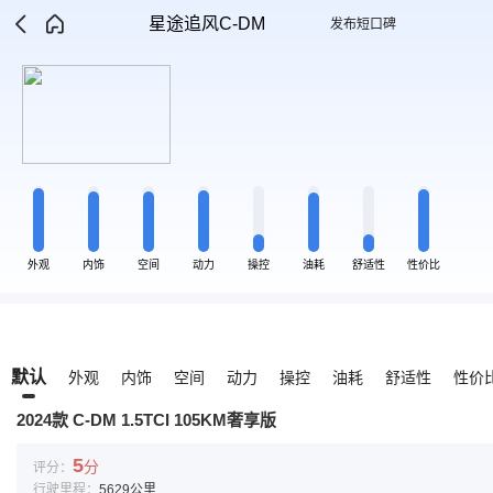
星途追风C-DM
发布短口碑
外观
内饰
空间
动力
操控
油耗
舒适性
性价比
默认
外观
内饰
空间
动力
操控
油耗
舒适性
性价
2024款 C-DM 1.5TCI 105KM奢享版
5
分
评分：
行驶里程：
5629公里