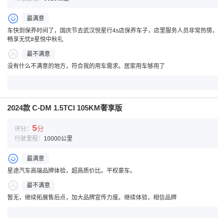
最满意
车快到保养时间了，国庆节去武汉悦星行4s店保养车子，店里服务人员非常热情
畅享无忧#星悦中秋礼
最不满意
没有什么不满意的地方，符合我的用车需求。居家用车够用了
2024款 C-DM 1.5TCI 105KM奢享版
5
分
评分：
行驶里程：
10000公里
最满意
星途汽车高端品牌体验，超高质价比。平权豪车。
最不满意
暂无，继续拓展售后点，加大品牌宣传力度。继续体验，相信品牌