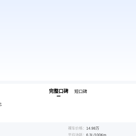
完整口碑
短口碑
比
裸车价格：
14.98万
平均油耗：
6.3L/100Km