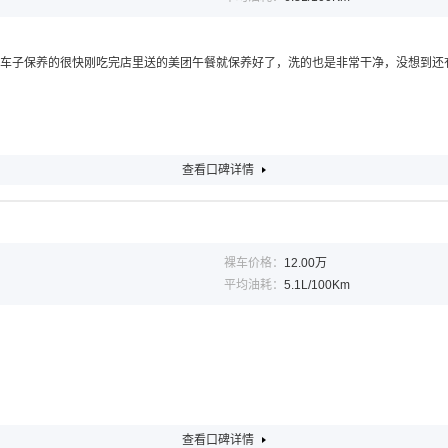
，车子保养的很快刚吃完店里送的美团午餐就保养好了，洗的也是非常干净，没想到还
查看口碑详情
裸车价格：
12.00万
平均油耗：
5.1L/100Km
查看口碑详情