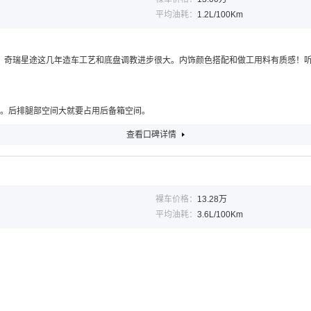
平均油耗：
1.2L/100Km
，奇瑞星途这几年造车工艺和底盘调教进步很大。内饰颜色搭配和做工用料有质感！听
大。后排腿部空间大就要占用后备箱空间。
查看口碑详情
裸车价格：
13.28万
平均油耗：
3.6L/100Km