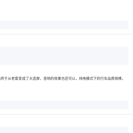
饰也终于从老套变成了大连屏，音响的效果也还可以，纯电模式下的行车品质很棒。