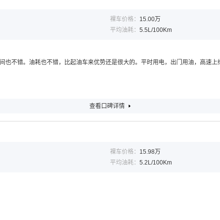
裸车价格：
15.00万
平均油耗：
5.5L/100Km
间也不错。油耗也不错，比起油车来优势还是很大的。平时用电，出门用油，高速上维
查看口碑详情
裸车价格：
15.98万
平均油耗：
5.2L/100Km