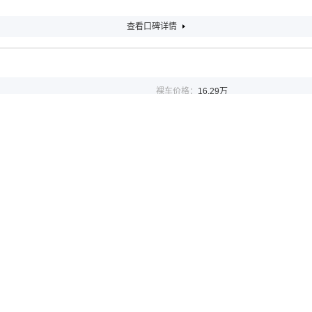
查看口碑详情
裸车价格：
16.29万
平均油耗：
--L/100Km
后来考虑了一下，我觉得还是燃油车更好一点，技术也稳定。我感觉在同价位上的车
挺高，这款车的整体表现还挺好的，也值这个价格。
料感的气息，我觉得这辆车的内饰风格不是很好看，看上去有一些普通，平平无奇的
查看口碑详情
裸车价格：
12.00万
平均油耗：
3.4L/100Km