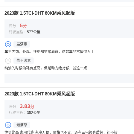
2023款 1.5TCI-DHT 80KM乘风起版
5
分
评分：
行驶里程：
577公里
最满意
车里内饰，外观。性能都非常满意，这款车非常值得入手
最不满意
纯油的时候油耗有点高，但是动力绝对够，就这一点
2023款 1.5TCI-DHT 80KM乘风起版
3.83
分
评分：
行驶里程：
352公里
最满意
性价比高 家用代步 充电方便，价格也不贵，还有三电终身质保，还不错