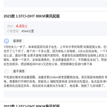
2023款 1.5TCI-DHT 80KM乘风起版
4.83
分
评分：
行驶里程：
4544公里
最满意
7月份女儿一岁了，本来就是因为孩子出生，上半年才考的驾照 封面是我父亲，在
也开了三个月了，每个月一千多公里，因为有私人充电桩，0点以后充谷电，一个月
信心足，震动干脆 全景天窗每次都开遮阳帘，老婆坐在后面照顾安全座椅上的女儿，
辆车，载第一个孩子，总体是满意的，生活质量提高不少，不然都没法出门，带孩子
出生后就买，把这辆追风PHEV又还给父亲，把他那辆比亚迪F3换下来
最不满意
不知道在哪关闭油量提醒，油量还剩150km就老提醒我加油，其实我是纯电跑的 
电，再重新打开预约充电，就能充上 辅助驾驶系统 没有前泊车雷达，盲点监测 
没看到右边盲区的车，我右前车头撞到对方车尾了，他没事，我赔了几百块算了，
2023款 1.5TCI-DHT 80KM乘风起版