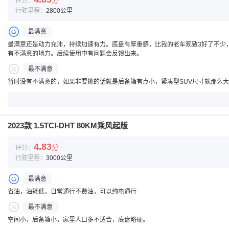
分
评分：
行驶里程：
2800公里
最满意
最满意还是动力充沛，持续加速有力。底盘有厚重感，比我的老车观致3好了不少
有不满意的地方。后续使用中有问题会反馈出来。
最不满意
暂时没有不满意的，如果非要挑的话就是后备箱有点小，紧凑型SUV尺寸就那么
2023款 1.5TCI-DHT 80KM乘风起版
4.83
分
评分：
行驶里程：
3000公里
最满意
省油，油耗低，日常通行不费油，可以纯电通行
最不满意
空间小，后备箱小，家里人口多不适合，底盘略硬。