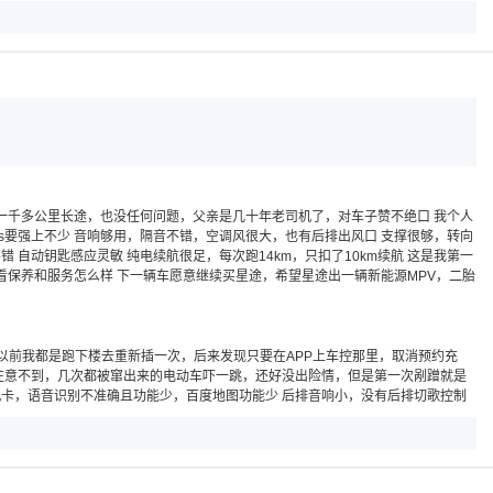
了一千多公里长途，也没任何问题，父亲是几十年老司机了，对车子赞不绝口 我个人
s要强上不少 音响够用，隔音不错，空调风很大，也有后排出风口 支撑很够，转向
自动钥匙感应灵敏 纯电续航很足，每次跑14km，只扣了10km续航 这是我第一
看保养和服务怎么样 下一辆车愿意继续买星途，希望星途出一辆新能源MPV，二胎
 以前我都是跑下楼去重新插一次，后来发现只要在APP上车控那里，取消预约充
常注意不到，几次都被窜出来的电动车吓一跳，还好没出险情，但是第一次剐蹭就是
机卡，语音识别不准确且功能少，百度地图功能少 后排音响小，没有后排切歌控制