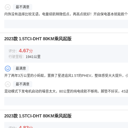
最不满意
内饰没有选择比较无语，电量续航稍微低点，再高点就好！开启保电基本就能跑个
2023款 1.5TCI-DHT 80KM乘风起版
4.67
分
评分：
行驶里程：
1941公里
最满意
开了两年3万公里的小蚂蚁，置换了星途追风1.5T的PHEV，整体感受大大提
最不满意
混动模式下发电机启动的噪音太大，80公里的纯电续航不够用。脚垫不好买，4
2023款 1.5TCI-DHT 80KM乘风起版
4.83