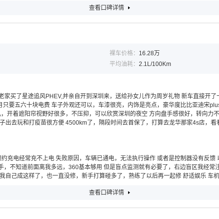
查看口碑详情
裸车价格：
16.28万
平均油耗：
2.1L/100Km
老家买了星途追风PHEV,并亲自开到深圳来，送给孙女儿作为周岁礼物 新车直接开
只要五六十块电费 车子外观还可以，车漆很亮，内饰是亮点，豪华度比比亚迪宋plu
开着遮阳帘视野好很多，不压抑，可以欣赏深圳的夜空 方向盘手感很好，转向力不错 
出去玩和打疫苗很方便 4500km了，隔段时间去首保了，打算去龙华那家4s店，看
预约充电经常充不上电 失败原因，车辆已通电，无法执行操作 或者是控制器没有反馈
新手，不知道前面离我多远，360基本够用 但是盲点监测就有必要了，右边盲区我经
我自己成这样了，也一直没修，新手打算碰多了，熟练了以后再一起修 舒适娱乐 车
查看口碑详情