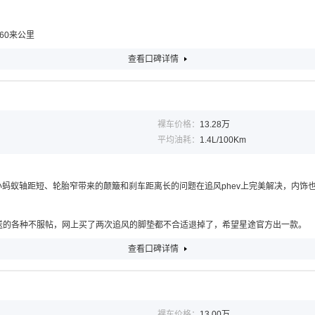
60来公里
查看口碑详情
裸车价格：
13.28万
平均油耗：
1.4L/100Km
升，小蚂蚁轴距短、轮胎窄带来的颠簸和刹车距离长的问题在追风phev上完美解决，内
S送的各种不服帖，网上买了两次追风的脚垫都不合适退掉了，希望星途官方出一款。
查看口碑详情
裸车价格：
13.00万