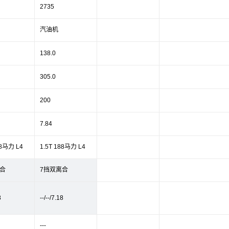
2735
汽油机
138.0
305.0
200
7.84
88马力 L4
1.5T 188马力 L4
合
7挡双离合
8
--/--/7.18
---