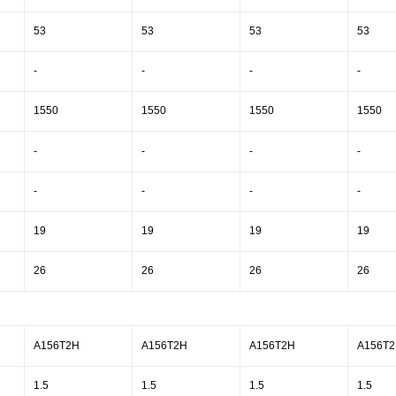
53
53
53
53
-
-
-
-
1550
1550
1550
1550
-
-
-
-
-
-
-
-
19
19
19
19
26
26
26
26
A156T2H
A156T2H
A156T2H
A156T
1.5
1.5
1.5
1.5