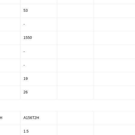
53
-
1550
-
-
19
26
2H
A156T2H
1.5