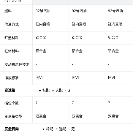
(N·m/rpm)
92号汽油
92号汽油
92号汽油
燃料
缸内直喷
缸内直喷
缸内直喷
供油方式
铝合金
铝合金
铝合金
缸盖材料
铝合金
铝合金
铝合金
缸体材料
-
-
-
发动机启停技术
国VI
国VI
国VI
排放标准
变速箱
●
标配
○
选配
-
无
7
7
7
挡位个数
双离合
双离合
双离合
变速箱类型
底盘转向
●
标配
○
选配
-
无