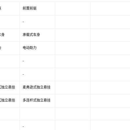
驱
前置前驱
-
车身
承载式车身
力
电动助力
-
-
式独立悬挂
麦弗逊式独立悬挂
式独立悬挂
多连杆式独立悬挂
-