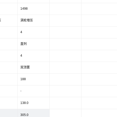
1498
压
涡轮增压
4
直列
4
双顶置
188
-
138.0
305.0