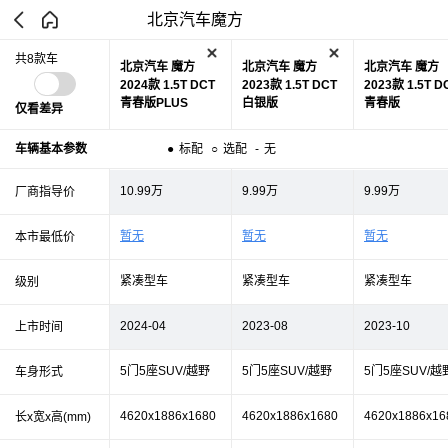
北京汽车魔方
共8款车
北京汽车 魔方
北京汽车 魔方
北京汽车 魔方
2024款 1.5T DCT
2023款 1.5T DCT
2023款 1.5T D
青春版PLUS
白银版
青春版
仅看差异
车辆基本参数
●
标配
○
选配
-
无
10.99万
9.99万
9.99万
厂商指导价
暂无
暂无
暂无
本市最低价
紧凑型车
紧凑型车
紧凑型车
级别
2024-04
2023-08
2023-10
上市时间
5门5座SUV/越野
5门5座SUV/越野
5门5座SUV/越
车身形式
4620x1886x1680
4620x1886x1680
4620x1886x16
长x宽x高(mm)