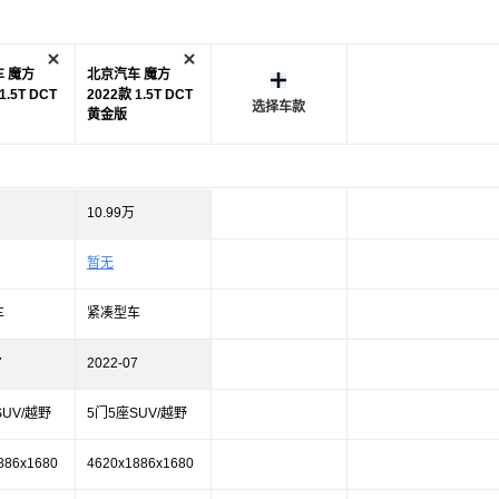
 魔方
北京汽车 魔方
1.5T DCT
2022款 1.5T DCT
选择车款
黄金版
10.99万
暂无
车
紧凑型车
7
2022-07
SUV/越野
5门5座SUV/越野
886x1680
4620x1886x1680