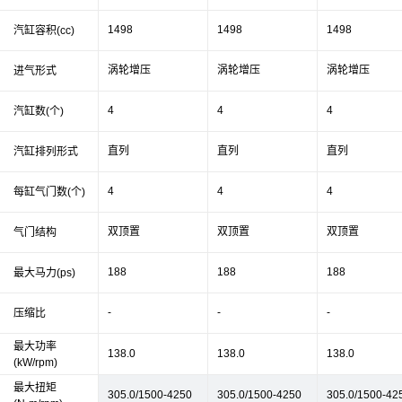
1498
1498
1498
汽缸容积(cc)
涡轮增压
涡轮增压
涡轮增压
进气形式
4
4
4
汽缸数(个)
直列
直列
直列
汽缸排列形式
4
4
4
每缸气门数(个)
双顶置
双顶置
双顶置
气门结构
188
188
188
最大马力(ps)
-
-
-
压缩比
最大功率
138.0
138.0
138.0
(kW/rpm)
最大扭矩
305.0/1500-4250
305.0/1500-4250
305.0/1500-42