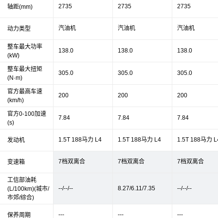
2735
2735
2735
轴距(mm)
汽油机
汽油机
汽油机
动力类型
整车最大功率
138.0
138.0
138.0
(kW)
整车最大扭矩
305.0
305.0
305.0
(N·m)
官方最高车速
200
200
200
(km/h)
官方0-100加速
7.84
7.84
7.84
(s)
1.5T 188马力 L4
1.5T 188马力 L4
1.5T 188马力 L
发动机
7档双离合
7档双离合
7档双离合
变速箱
工信部油耗
--/--/--
8.27/6.11/7.35
--/--/--
(L/100km)(城市/
市郊/综合)
---
---
---
保养周期