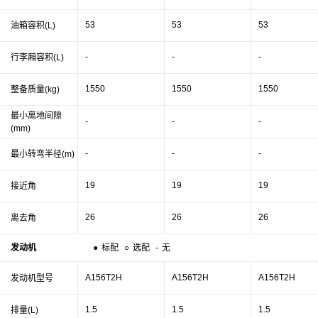
53
53
53
油箱容积(L)
-
-
-
行李厢容积(L)
1550
1550
1550
整备质量(kg)
最小离地间隙
-
-
-
(mm)
-
-
-
最小转弯半径(m)
19
19
19
接近角
26
26
26
离去角
发动机
●
标配
○
选配
-
无
A156T2H
A156T2H
A156T2H
发动机型号
1.5
1.5
1.5
排量(L)