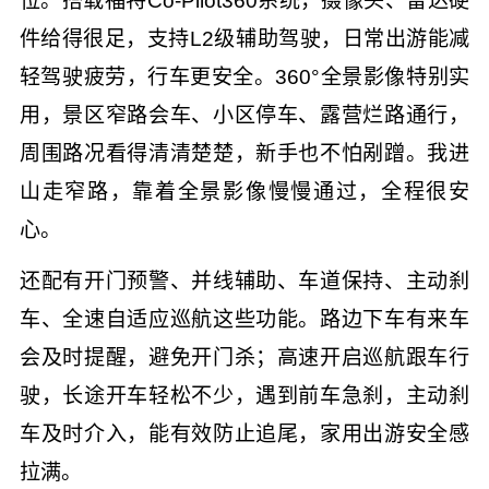
位。搭载福特Co-Pilot360系统，摄像头、雷达硬
件给得很足，支持L2级辅助驾驶，日常出游能减
轻驾驶疲劳，行车更安全。360°全景影像特别实
用，景区窄路会车、小区停车、露营烂路通行，
周围路况看得清清楚楚，新手也不怕剐蹭。我进
山走窄路，靠着全景影像慢慢通过，全程很安
心。
还配有开门预警、并线辅助、车道保持、主动刹
车、全速自适应巡航这些功能。路边下车有来车
会及时提醒，避免开门杀；高速开启巡航跟车行
驶，长途开车轻松不少，遇到前车急刹，主动刹
车及时介入，能有效防止追尾，家用出游安全感
拉满。