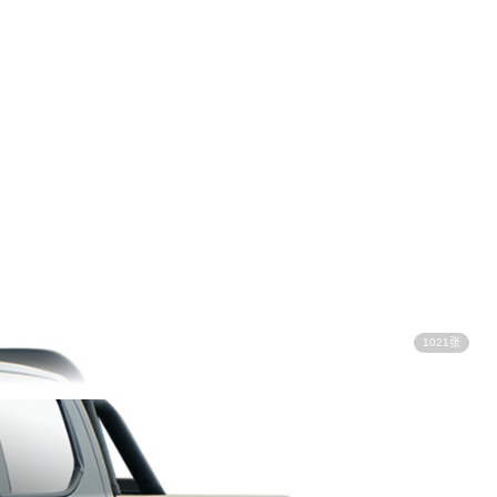
1021张
视频看车