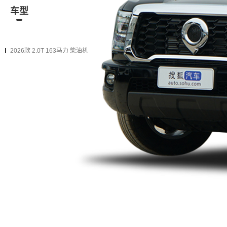
车型
资讯
经销商
二手车
在售
2026款
2024款
2024款（停售）
2023款（停售）
2026款 2.0T 163马力 柴油机
2026款 2.0T手动柴油两驱创业型标箱
购车计算
加入对比
手动 前置后驱
加0.1万
升级为下一款（增加
27项
配置）
2026款 2.0T手动柴油两驱创业型长箱
购车计算
加入对比
手动 前置后驱
2026款 2.0T手动柴油两驱创业型平箱