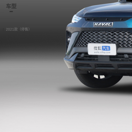
车型
资讯
经销商
二手车
2021款（停售）
2021款（停售）
2021款 1.5T 悦跑版DHT
购车计算
加入对比
DHT 前置前驱
2021款 1.5T 智跑版DHT
购车计算
加入对比
DHT 前置前驱
资讯
中型SUV/纯燃油动力/定价多少
能接受？哈弗H6L将于11月18日