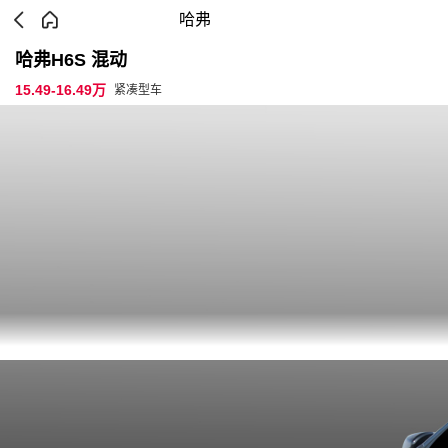
哈弗
哈弗H6S 混动
15.49-16.49万
紧凑型车
参数配置