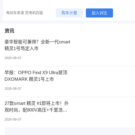
购车计算
加入对比
电动车单速 双电机四驱
资讯
豪华智能可兼得？全新一代smart
精灵1号笃定入市
2026-08-07
早报：OPPO Find X9 Ultra登顶
DXOMARK 精灵1号上市
2026-08-07
27款smart 精灵 #1即将上市！外
观时尚，配800V高压+千里浩瀚
H5智驾
2026-08-07