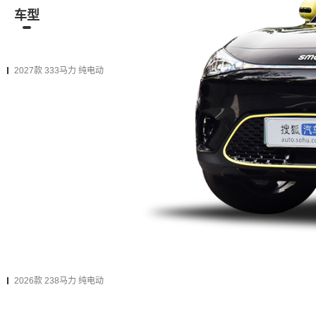
车型
资讯
经销商
二手车
在售
2027款
2026款
2025款（停售）
2024款（停售）
2027款 333马力 纯电动
2027款 535 Max
购车计算
加入对比
电动车单速 后置后驱
加2万
升级为下一款（增加
13项
配置）
2027款 535 Ultra
购车计算
加入对比
电动车单速 后置后驱
2026款 238马力 纯电动
2026款 灵动升级版