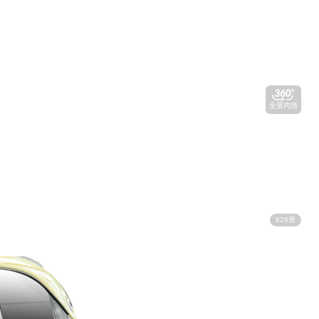
全景内饰
828张
视频看车