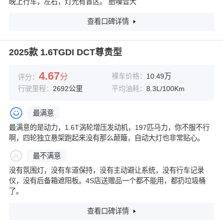
晚上行车，左右，灯光有盲区。 胎噪音大
查看口碑详情
2025款 1.6TGDI DCT尊贵型
4.67
分
裸车价格：
10.49万
评分：
行驶里程：
2692公里
平均油耗：
8.3L/100Km
最满意
最满意的是动力，1.6T涡轮增压发动机，197匹马力，你不服不行
啊，四轮独立悬架跑起来没有那么颠簸，自动大灯也非常贴心。
最不满意
没有氛围灯，没有车道保持，没有主动避让系统，没有行车记录
仪，没有后备箱遮阳板。4S店送赠品一个都不能用，都扔垃圾桶
了。
查看口碑详情