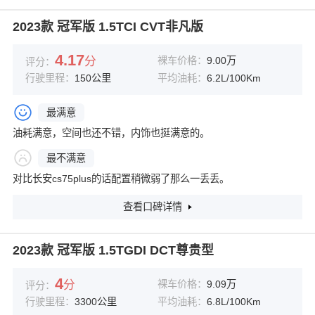
2023款 冠军版 1.5TCI CVT非凡版
4.17
分
裸车价格：
9.00万
评分：
行驶里程：
150公里
平均油耗：
6.2L/100Km
最满意
油耗满意，空间也还不错，内饰也挺满意的。
最不满意
对比长安cs75plus的话配置稍微弱了那么一丢丢。
查看口碑详情
2023款 冠军版 1.5TGDI DCT尊贵型
4
分
裸车价格：
9.09万
评分：
行驶里程：
3300公里
平均油耗：
6.8L/100Km