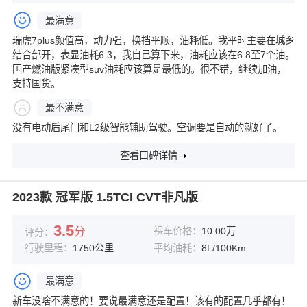
最满意
瑞虎7plus颜值高，动力强，换挡平顺，油耗低。我平时主要在城乡
结合部开，表显油耗6.3，我自己算下来，油耗应该在6.8至7个油。
国产燃油版紧凑型suv油耗应该算是最低的。很不错，继续加油，
支持国货。
最不满意
没有电动后尾门和L2级智能辅助驾驶。空调要是自动的就好了。
查看口碑详情
2023款 冠军版 1.5TCI CVT非凡版
3.5
分
裸车价格：
10.00万
评分：
行驶里程：
1750公里
平均油耗：
8L/100Km
最满意
新车没啥不满意的！要说最满意还是配置！该有的配置几乎都有！