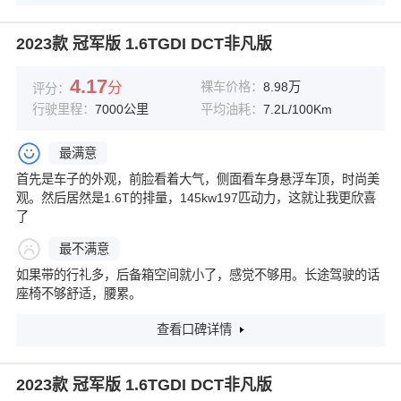
2023款 冠军版 1.6TGDI DCT非凡版
4.17
分
裸车价格：
8.98万
评分：
行驶里程：
7000公里
平均油耗：
7.2L/100Km
最满意
首先是车子的外观，前脸看着大气，侧面看车身悬浮车顶，时尚美
观。然后居然是1.6T的排量，145kw197匹动力，这就让我更欣喜
了
最不满意
如果带的行礼多，后备箱空间就小了，感觉不够用。长途驾驶的话
座椅不够舒适，腰累。
查看口碑详情
2023款 冠军版 1.6TGDI DCT非凡版