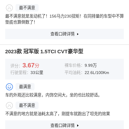
最不满意
最不满意就是发动机了！156马力230扭矩！在同排量的车型中不算
垫底也算倒数了！
查看口碑详情
2023款 冠军版 1.5TCI CVT豪华型
3.67
分
裸车价格：
9.99万
评分：
行驶里程：
33公里
平均油耗：
22.6L/100Km
最满意
车的外观还比较满意，内饰空间大，坐的也比较舒适。
最不满意
不满意的地方就是油耗太高了，刚提车就跑出了坦克的效果
查看口碑详情