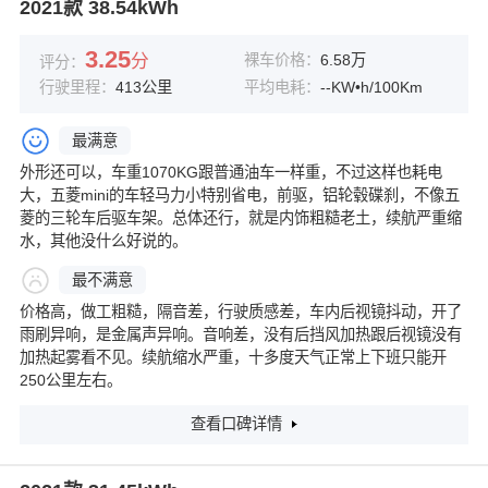
2021款 38.54kWh
3.25
分
裸车价格：
6.58万
评分：
行驶里程：
413公里
平均电耗：
--KW•h/100Km
最满意
外形还可以，车重1070KG跟普通油车一样重，不过这样也耗电
大，五菱mini的车轻马力小特别省电，前驱，铝轮毂碟刹，不像五
菱的三轮车后驱车架。总体还行，就是内饰粗糙老土，续航严重缩
水，其他没什么好说的。
最不满意
价格高，做工粗糙，隔音差，行驶质感差，车内后视镜抖动，开了
雨刷异响，是金属声异响。音响差，没有后挡风加热跟后视镜没有
加热起雾看不见。续航缩水严重，十多度天气正常上下班只能开
250公里左右。
查看口碑详情