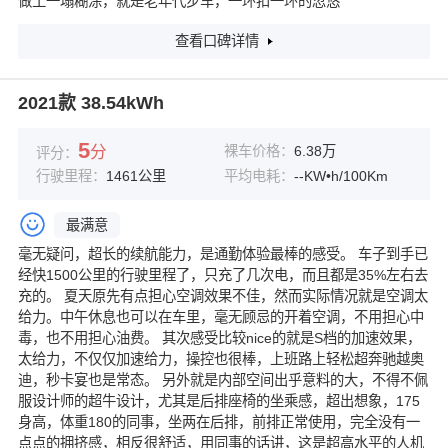
做工一塌糊涂，就是老年代步车，一环扣一环的忽悠
查看口碑详情
2021款 38.54kWh
5
分
裸车价格：
6.38万
评分：
行驶里程：
1461公里
平均电耗：
--KW•h/100Km
最满意
毫无疑问，超长的续航能力，是通勤体验最棒的感受。 车子到手已
经快1500公里的行驶里程了，只充了几次电，而且都是35%左右去
充的。 夏天原先有点担心空调效果不佳，然而实际情况就是空调太
给力。中午休息也可以在车里，毫无顾忌的开着空调，不用担心中
毒，也不用担心油费。 其次感受比较nice的就是S档的加速效果，
太给力，不仅仅加速给力，操控也很棒，上班路上轻松超奔驰越奥
迪，秒卡宴也是常态。 另外就是内部空间出乎意料的大，不得不佩
服设计师的超牛设计，尤其是后排座椅的坐乘感，超出想象，175
身高，体重180的同事，坐两在后排，前排正常使用，完全没有一
点点的拥挤感，相反很舒适，用同事的话讲，这是超高水平的人机