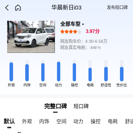
华晨新日i03
发布短口碑
全部车型
3.97分
网友购车价：4.30-6.58万
网友真实电耗：-kW·h
外观
内饰
空间
动力
操控
电耗
舒适性
性价比
完整口碑
短口碑
默认
外观
内饰
空间
动力
操控
电耗
舒