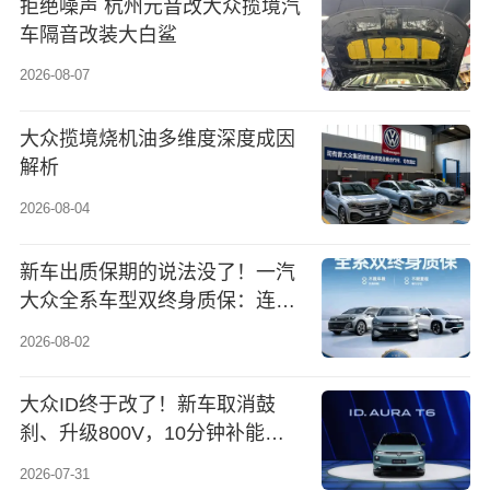
拒绝噪声 杭州元音改大众揽境汽
车隔音改装大白鲨
2026-08-07
大众揽境烧机油多维度深度成因
解析
2026-08-04
新车出质保期的说法没了！一汽
大众全系车型双终身质保：连原
装配件也保
2026-08-02
大众ID终于改了！新车取消鼓
刹、升级800V，10分钟补能
300km
2026-07-31