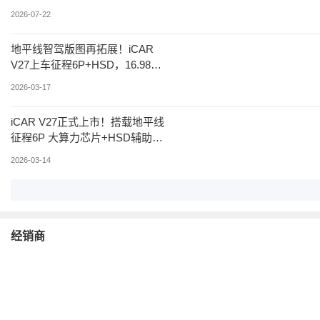
解决正负母线交替采样难题
2026-07-22
地平线智驾版图再拓展！iCAR
V27上车征程6P+HSD，16.98万
起售
2026-03-17
iCAR V27正式上市！搭载地平线
征程6P 大算力芯片+HSD辅助驾
驶系统
2026-03-14
经销商