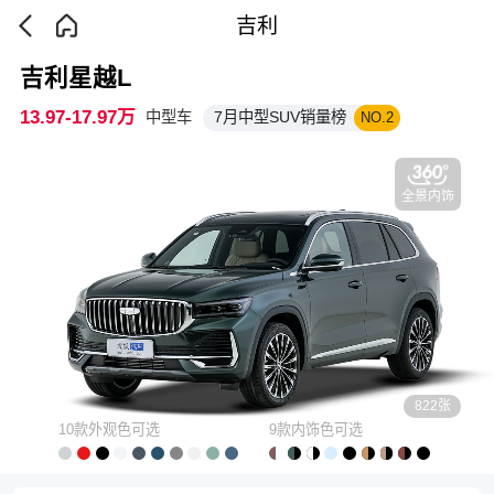
吉利
吉利星越L
13.97-17.97万
中型车
7月中型SUV销量榜
NO.2
全景内饰
822张
10款外观色可选
9款内饰色可选