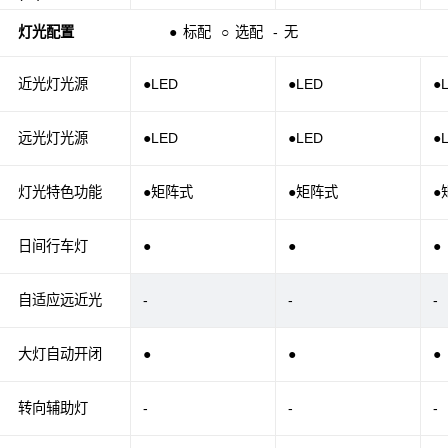
灯光配置
●
标配
○
选配
-
无
近光灯光源
●LED
●LED
●
远光灯光源
●LED
●LED
●
灯光特色功能
●矩阵式
●矩阵式
●
日间行车灯
●
●
●
自适应远近光
-
-
-
大灯自动开闭
●
●
●
转向辅助灯
-
-
-