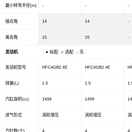
最小转弯半径(m)
-
-
-
接近角
14
14
-
离去角
15
15
-
发动机
●
标配
○
选配
-
无
发动机型号
HFC4GB2.4E
HFC4GB2.4E
H
排量(L)
1.5
1.5
1.
汽缸容积(cc)
1499
1499
1
进气形式
涡轮增压
涡轮增压
涡
汽缸数(个)
4
4
4