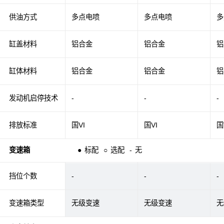
供油方式
多点电喷
多点电喷
多
缸盖材料
铝合金
铝合金
铝
缸体材料
铝合金
铝合金
铝
发动机启停技术
-
-
-
排放标准
国VI
国VI
国
变速箱
●
标配
○
选配
-
无
挡位个数
-
-
-
变速箱类型
无级变速
无级变速
无