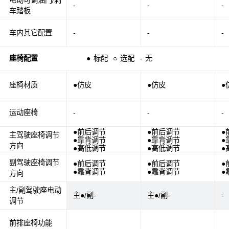
-
-
-
车踏板
车内其它配置
-
-
-
座椅配置
●
标配
○
选配
-
无
座椅材质
●仿皮
●仿皮
●
运动座椅
-
-
-
●前后调节
●前后调节
●
主驾驶座椅调节
●靠背调节
●靠背调节
●
方向
●高低调节
●高低调节
●
副驾驶座椅调节
●前后调节
●前后调节
●
●靠背调节
●靠背调节
●
方向
主/副驾驶座电动
主●/副-
主●/副-
-
调节
前排座椅功能