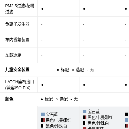
PM2.5过滤/花粉
●
●
●
过滤
负离子发生器
-
-
-
车内香氛装置
-
-
-
车载冰箱
-
-
-
儿童安全装置
●
标配
○
选配
-
无
LATCH座椅接口
●
●
●
(兼容ISO FIX)
颜色
●
标配
○
选配
-
无
宝石蓝
宝石蓝
黑色/卡曼娜红
黑色/卡曼娜红
黑色/珍珠白
黑色/珍珠白