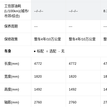
工信部油耗
(L/100km)(城市/
--/--/--
--/--/--
8.
市郊/综合)
保养周期
---
---
--
保修政策
整车4年/10万公里
整车4年/10万公里
整
车身
●
标配
○
选配
-
无
长度(mm)
4772
4772
4
宽度(mm)
1820
1820
1
高度(mm)
1492
1492
1
轴距(mm)
2760
2760
2