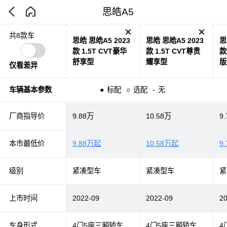
思皓A5
共8款车
思皓 思皓A5 2023
思皓 思皓A5 2023
思
款 1.5T CVT豪华
款 1.5T CVT尊贵
款
舒享型
耀享型
版
仅看差异
车辆基本参数
●
标配
○
选配
-
无
厂商指导价
9.88万
10.58万
9
本市最低价
9.88万起
10.58万起
9
级别
紧凑型车
紧凑型车
紧
上市时间
2022-09
2022-09
2
车身形式
4门5座三厢轿车
4门5座三厢轿车
4