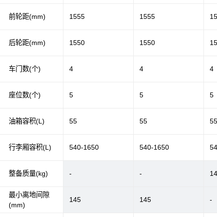
前轮距(mm)
1555
1555
1
后轮距(mm)
1550
1550
1
车门数(个)
4
4
4
座位数(个)
5
5
5
油箱容积(L)
55
55
5
行李厢容积(L)
540-1650
540-1650
5
整备质量(kg)
-
-
1
最小离地间隙
145
145
-
(mm)