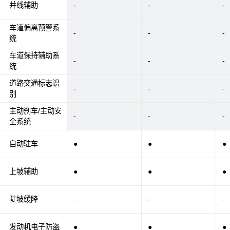
并线辅助
-
-
-
车道偏离预警系
-
-
-
统
车道保持辅助系
-
-
-
统
道路交通标志识
-
-
-
别
主动刹车/主动安
-
-
-
全系统
自动驻车
●
●
●
上坡辅助
●
●
●
陡坡缓降
-
-
-
发动机电子防盗
●
●
●