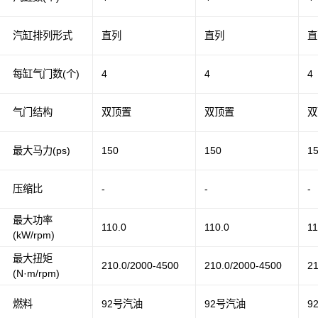
汽缸排列形式
直列
直列
直
每缸气门数(个)
4
4
4
气门结构
双顶置
双顶置
双
最大马力(ps)
150
150
1
压缩比
-
-
-
最大功率
110.0
110.0
11
(kW/rpm)
最大扭矩
210.0/2000-4500
210.0/2000-4500
21
(N·m/rpm)
燃料
92号汽油
92号汽油
9