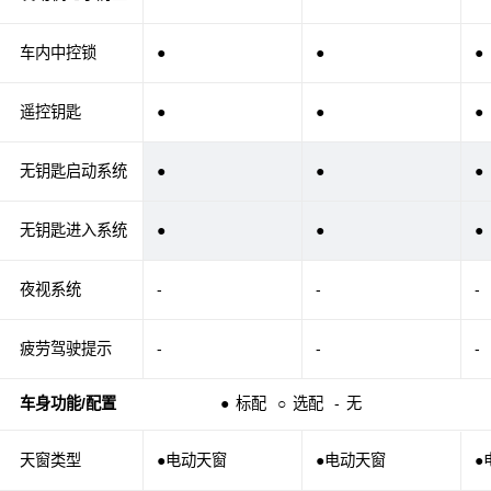
车内中控锁
●
●
●
遥控钥匙
●
●
●
无钥匙启动系统
●
●
●
无钥匙进入系统
●
●
●
夜视系统
-
-
-
疲劳驾驶提示
-
-
-
车身功能/配置
●
标配
○
选配
-
无
天窗类型
●电动天窗
●电动天窗
●