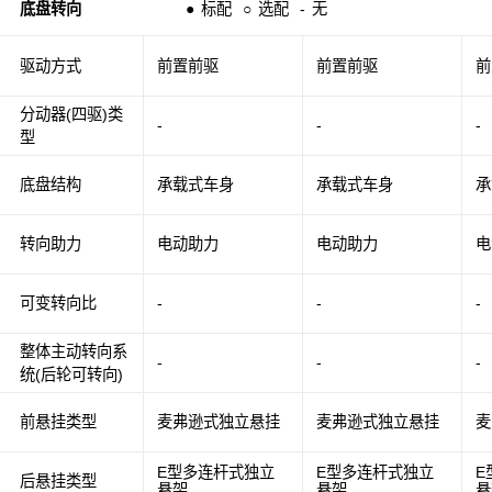
底盘转向
●
标配
○
选配
-
无
驱动方式
前置前驱
前置前驱
前
分动器(四驱)类
-
-
-
型
底盘结构
承载式车身
承载式车身
承
转向助力
电动助力
电动助力
电
可变转向比
-
-
-
整体主动转向系
-
-
-
统(后轮可转向)
前悬挂类型
麦弗逊式独立悬挂
麦弗逊式独立悬挂
麦
E型多连杆式独立
E型多连杆式独立
E
后悬挂类型
悬架
悬架
悬