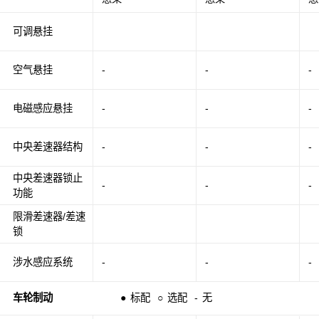
可调悬挂
空气悬挂
-
-
-
电磁感应悬挂
-
-
-
中央差速器结构
-
-
-
中央差速器锁止
-
-
-
功能
限滑差速器/差速
锁
涉水感应系统
-
-
-
车轮制动
●
标配
○
选配
-
无