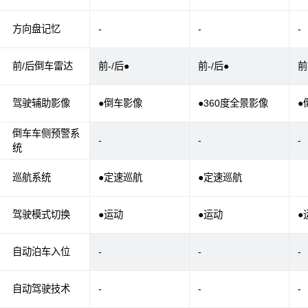
方向盘记忆
-
-
-
前/后倒车雷达
前-/后●
前-/后●
前
驾驶辅助影像
●倒车影像
●360度全景影像
●
倒车车侧预警系
-
-
-
统
巡航系统
●定速巡航
●定速巡航
驾驶模式切换
●运动
●运动
●
自动泊车入位
-
-
-
自动驾驶技术
-
-
-