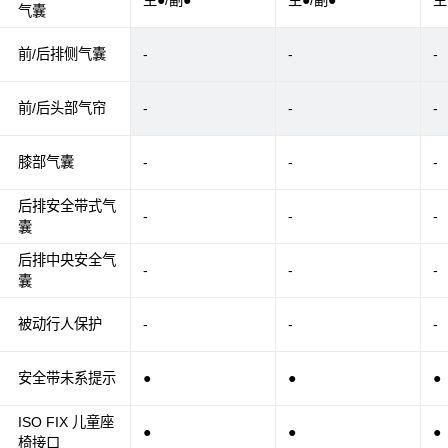
主●/副●
主●/副●
主
气囊
前/后排侧气囊
-
-
-
前/后头部气帘
-
-
-
膝部气囊
-
-
-
后排安全带式气
-
-
-
囊
后排中央安全气
-
-
-
囊
被动行人保护
-
-
-
安全带未系提示
●
●
●
ISO FIX 儿童座
●
●
●
椅接口