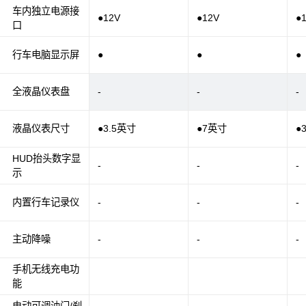
车内独立电源接
●12V
●12V
●
口
行车电脑显示屏
●
●
●
全液晶仪表盘
-
-
-
液晶仪表尺寸
●3.5英寸
●7英寸
●
HUD抬头数字显
-
-
-
示
内置行车记录仪
-
-
-
主动降噪
-
-
-
手机无线充电功
能
电动可调油门/刹