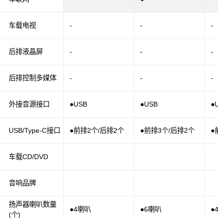
车载电视
-
-
-
后排液晶屏
-
-
-
后排控制多媒体
-
-
-
外接音源接口
●USB
●USB
●
USB/Type-C接口
●前排2个/后排2个
●前排3个/后排2个
●
车载CD/DVD
音响品牌
扬声器喇叭数量
●4喇叭
●6喇叭
●
(个)