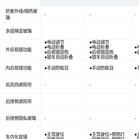
防紫外线/隔热玻
-
-
-
璃
多层隔音玻璃
●电动调节
●电动调节
●电动折叠
●电动折叠
●
外后视镜功能
●后视镜加热
●后视镜加热
●
●锁车自动折叠
●锁车自动折叠
内后视镜功能
●手动防眩目
●手动防眩目
●
后风挡遮阳帘
-
-
-
后排侧遮阳帘
后排侧隐私玻璃
-
-
-
●主驾驶位
●主驾驶位+照明灯
●
车内化妆镜