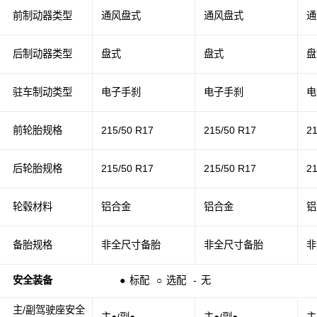
前制动器类型
通风盘式
通风盘式
通
后制动器类型
盘式
盘式
盘
驻车制动类型
电子手刹
电子手刹
电
前轮胎规格
215/50 R17
215/50 R17
2
后轮胎规格
215/50 R17
215/50 R17
2
轮毂材料
铝合金
铝合金
铝
备胎规格
非全尺寸备胎
非全尺寸备胎
非
安全装备
●
标配
○
选配
-
无
主/副驾驶座安全