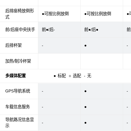
后排座椅放倒形
●可按比例放倒
●可按比例放倒
●
式
前/后座中央扶手
前●/后-
前●/后●
前
后排杯架
-
●
-
加热/制冷杯架
多媒体配置
●
标配
○
选配
-
无
GPS导航系统
-
●
-
车载信息服务
-
●
-
导航路况信息显
-
●
-
示