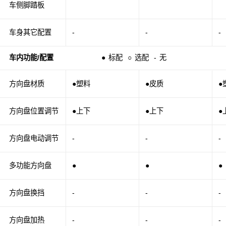
车侧脚踏板
车身其它配置
-
-
-
车内功能/配置
●
标配
○
选配
-
无
方向盘材质
●塑料
●皮质
●
方向盘位置调节
●上下
●上下
●
方向盘电动调节
-
-
-
多功能方向盘
●
●
●
方向盘换挡
-
-
-
方向盘加热
-
-
-