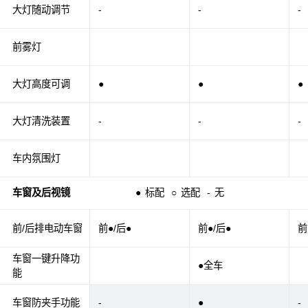
大灯随动调节
-
-
-
前雾灯
大灯高度可调
●
●
●
大灯清洗装置
-
-
-
车内氛围灯
车窗及后视镜
●
标配
○
选配
-
无
前/后排电动车窗
前●/后●
前●/后●
前
车窗一键升降功
●全车
能
车窗防夹手功能
-
●
-