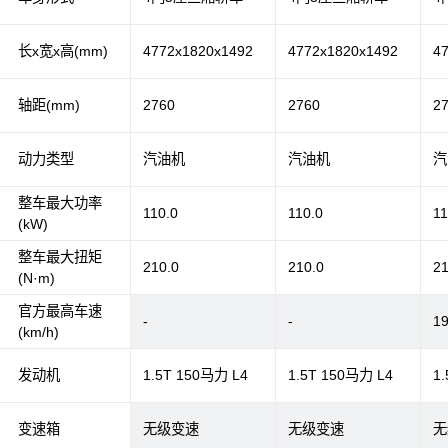
长x宽x高(mm)
4772x1820x1492
4772x1820x1492
4
轴距(mm)
2760
2760
2
动力类型
汽油机
汽油机
汽
整车最大功率
110.0
110.0
11
(kW)
整车最大扭矩
210.0
210.0
21
(N·m)
官方最高车速
-
-
1
(km/h)
发动机
1.5T 150马力 L4
1.5T 150马力 L4
1
变速箱
无级变速
无级变速
无