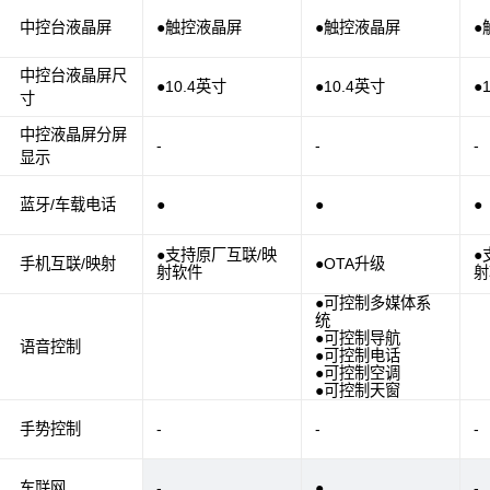
中控台液晶屏
●触控液晶屏
●触控液晶屏
●
中控台液晶屏尺
●10.4英寸
●10.4英寸
●
寸
中控液晶屏分屏
-
-
-
显示
蓝牙/车载电话
●
●
●
●支持原厂互联/映
●
手机互联/映射
●OTA升级
射软件
射
●可控制多媒体系
统
●可控制导航
语音控制
●可控制电话
●可控制空调
●可控制天窗
手势控制
-
-
-
车联网
-
●
-