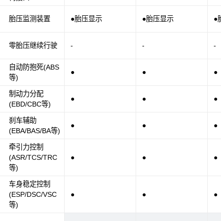
胎压监测装置
●胎压显示
●胎压显示
●
零胎压继续行驶
-
-
-
自动防抱死(ABS
●
●
●
等)
制动力分配
●
●
●
(EBD/CBC等)
刹车辅助
●
●
●
(EBA/BAS/BA等)
牵引力控制
(ASR/TCS/TRC
●
●
●
等)
车身稳定控制
(ESP/DSC/VSC
●
●
●
等)