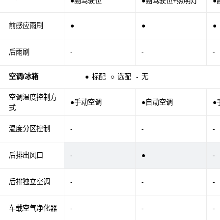
●副驾驶位
●副驾驶位+照明灯
●
前感应雨刷
●
●
●
后雨刷
-
-
-
空调/冰箱
●
标配
○
选配
-
无
空调温度控制方
●手动空调
●自动空调
●
式
温度分区控制
-
-
-
后排出风口
-
●
-
后排独立空调
-
-
-
车载空气净化器
-
-
-