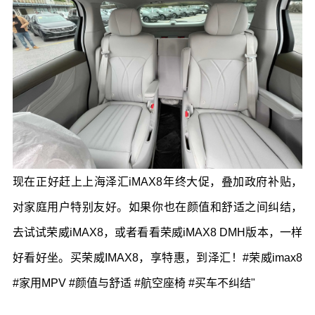
现在正好赶上上海泽汇iMAX8年终大促，叠加政府补贴，
对家庭用户特别友好。如果你也在颜值和舒适之间纠结，
去试试荣威iMAX8，或者看看荣威iMAX8 DMH版本，一样
好看好坐。买荣威IMAX8，享特惠，到泽汇！
#荣威imax8
#家用MPV #颜值与舒适 #航空座椅 #买车不纠结"