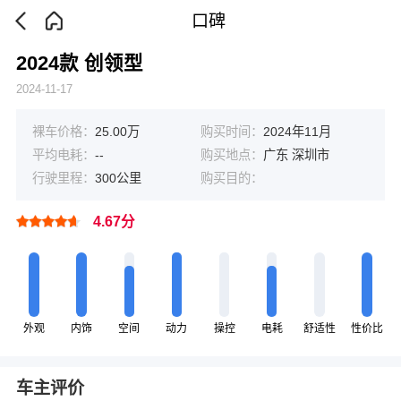
口碑
2024款 创领型
2024-11-17
裸车价格：
25.00万
购买时间：
2024年11月
平均电耗：
--
购买地点：
广东 深圳市
行驶里程：
300公里
购买目的：
4.67分
外观
内饰
空间
动力
操控
电耗
舒适性
性价比
车主评价