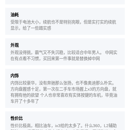
油耗
受限于电池大小，续航也不是特别亮眼，但是实打实的续航
显示，给了一些踏实感
外观
外观没得挑，霸气又不失沉稳，比较适合中年男人。 中网实
在有点看不习惯，买回来第一件事就是替换掉中网
内饰
内饰比较豪华，没有奔驰那么张扬，也不像奥迪那么朴实。
方向盘握感十足，第一次在二手车市场握上x3的方向盘，就
有拥有他的欲望 个人也非常喜欢有实体按键的车机，毕竟油
车开了十多年了
性价比
性价比极高，相比油车，ix3给的太多了。什么360，L2辅助