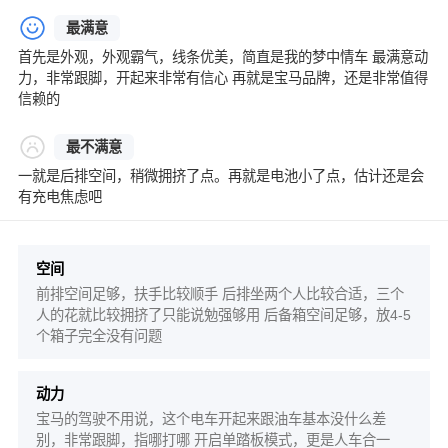
最满意
首先是外观，外观霸气，线条优美，简直是我的梦中情车 最满意动
力，非常跟脚，开起来非常有信心 再就是宝马品牌，还是非常值得
信赖的
最不满意
一就是后排空间，稍微拥挤了点。再就是电池小了点，估计还是会
有充电焦虑吧
空间
前排空间足够，扶手比较顺手 后排坐两个人比较合适，三个
人的花就比较拥挤了只能说勉强够用 后备箱空间足够，放4-5
个箱子完全没有问题
动力
宝马的驾驶不用说，这个电车开起来跟油车基本没什么差
别，非常跟脚，指哪打哪 开启单踏板模式，更是人车合一