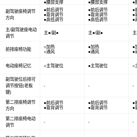
●腰部支撑
●腰部支撑
●
●前后调节
●前后调节
●
副驾驶座椅调节
●靠背调节
●靠背调节
●
方向
●高低调节
●高低调节
●
主/副驾驶座电动
主●/副●
主●/副●
主
调节
○加热
●加热
●
前排座椅功能
○通风
●通风
●
电动座椅记忆
○主驾驶位
●主驾驶位
○
副驾驶位后排可
调节按钮(老板
-
-
-
键)
第二排座椅调节
●前后调节
●前后调节
●
●靠背调节
●靠背调节
●
方向
第二排座椅电动
-
-
-
调节