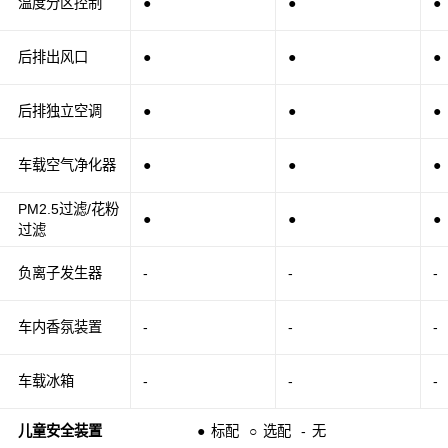
温度分区控制
●
●
●
后排出风口
●
●
●
后排独立空调
●
●
●
车载空气净化器
●
●
●
PM2.5过滤/花粉
●
●
●
过滤
负离子发生器
-
-
-
车内香氛装置
-
-
-
车载冰箱
-
-
-
儿童安全装置
●
标配
○
选配
-
无