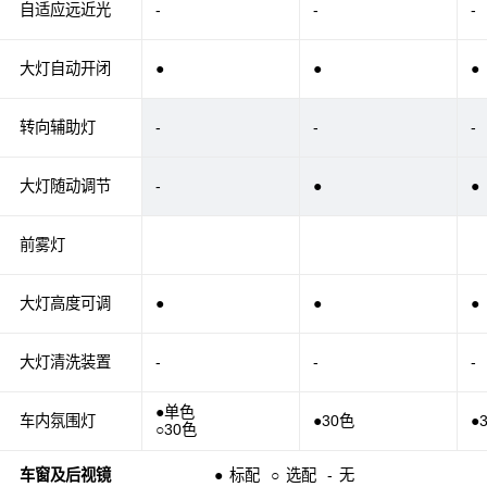
自适应远近光
-
-
-
大灯自动开闭
●
●
●
转向辅助灯
-
-
-
大灯随动调节
-
●
●
前雾灯
大灯高度可调
●
●
●
大灯清洗装置
-
-
-
●单色
车内氛围灯
●30色
●
○30色
车窗及后视镜
●
标配
○
选配
-
无