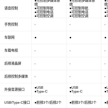
●可控制多媒体系
●可控制多媒体系
●
统
统
统
语音控制
●可控制导航
●可控制导航
●
●可控制电话
●可控制电话
●
●可控制空调
●可控制空调
●
手势控制
-
-
-
车联网
●
●
●
车载电视
-
-
-
后排液晶屏
-
-
-
后排控制多媒体
-
-
-
●USB
●USB
●
外接音源接口
●Type-C
●Type-C
●
USB/Type-C接口
●前排3个/后排2个
●前排3个/后排2个
●