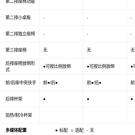
第二排座椅功能
第二排小桌板
-
-
-
第二排独立座椅
-
-
-
第三排座椅
无
无
无
后排座椅放倒形
●可按比例放倒
●可按比例放倒
●
式
前/后座中央扶手
前●/后●
前●/后●
前
后排杯架
●
●
●
加热/制冷杯架
多媒体配置
●
标配
○
选配
-
无