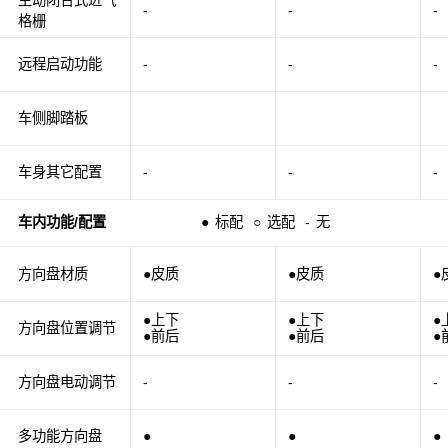
-
-
-
格栅
远程启动功能
-
-
-
车侧脚踏板
车身其它配置
-
-
-
车内功能/配置
●
标配
○
选配
-
无
方向盘材质
●皮质
●皮质
●
●上下
●上下
●
方向盘位置调节
●前后
●前后
●
方向盘电动调节
-
-
-
多功能方向盘
●
●
●