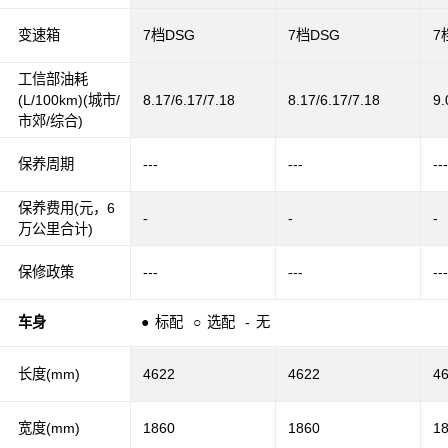
变速箱
7档DSG
7档DSG
7
工信部油耗
(L/100km)(城市/
8.17/6.17/7.18
8.17/6.17/7.18
9.
市郊/综合)
保养周期
---
---
--
保养费用(元，6
-
-
-
万公里合计)
保修政策
---
---
--
车身
●
标配
○
选配
-
无
长度(mm)
4622
4622
4
宽度(mm)
1860
1860
1