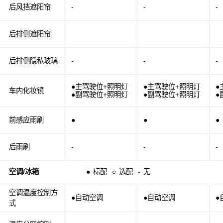
后风挡遮阳帘
-
-
-
后排侧遮阳帘
后排侧隐私玻璃
-
-
-
●主驾驶位+照明灯
●主驾驶位+照明灯
●
车内化妆镜
●副驾驶位+照明灯
●副驾驶位+照明灯
●
前感应雨刷
●
●
●
后雨刷
-
-
-
空调/冰箱
●
标配
○
选配
-
无
空调温度控制方
●自动空调
●自动空调
●
式