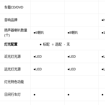
车载CD/DVD
音响品牌
●
扬声器喇叭数量
●6喇叭
●8喇叭
●
(个)
灯光配置
●
标配
○
选配
-
无
近光灯光源
●LED
●LED
●
远光灯光源
●LED
●LED
●
灯光特色功能
日间行车灯
●
●
●