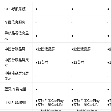
GPS导航系统
●
●
●
车载信息服务
-
-
-
导航路况信息显
●
●
●
示
中控台液晶屏
●触控液晶屏
●触控液晶屏
●
中控台液晶屏尺
●12英寸
●12英寸
●
寸
中控液晶屏分屏
-
-
-
显示
蓝牙/车载电话
●
●
●
●支持苹果CarPlay
●支持苹果CarPlay
●
手机互联/映射
●支持百度CarLife
●支持百度CarLife
●