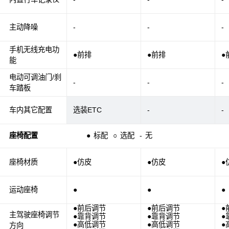
主动降噪
-
-
-
手机无线充电功
●前排
●前排
●
能
电动可调油门/刹
-
-
-
车踏板
车内其它配置
选装ETC
-
-
座椅配置
●
标配
○
选配
-
无
座椅材质
●仿皮
●仿皮
●
运动座椅
●
●
●
●前后调节
●前后调节
●
主驾驶座椅调节
●靠背调节
●靠背调节
●
●高低调节
●高低调节
●
方向