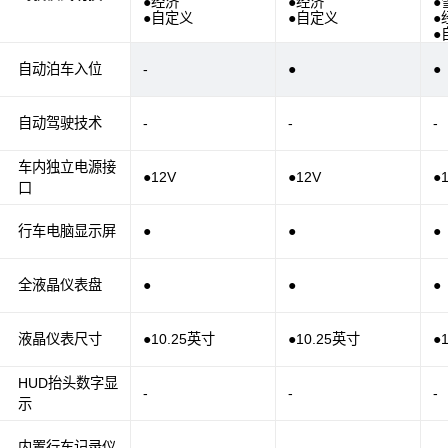
●经济
●经济
●
●自定义
●自定义
●
●
自动泊车入位
-
●
●
自动驾驶技术
-
-
-
车内独立电源接
●12V
●12V
●
口
行车电脑显示屏
●
●
●
全液晶仪表盘
●
●
●
液晶仪表尺寸
●10.25英寸
●10.25英寸
●
HUD抬头数字显
-
-
-
示
内置行车记录仪
-
-
-