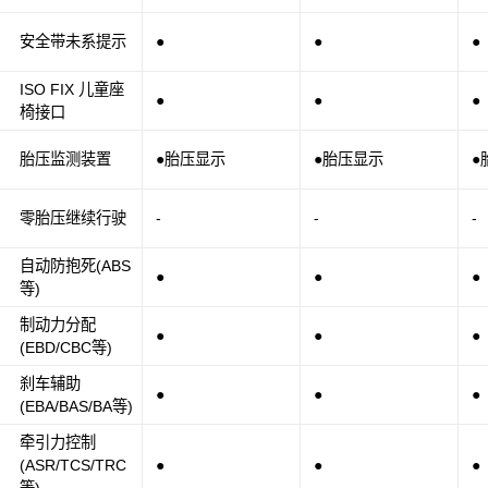
安全带未系提示
●
●
●
ISO FIX 儿童座
●
●
●
椅接口
胎压监测装置
●胎压显示
●胎压显示
●
零胎压继续行驶
-
-
-
自动防抱死(ABS
●
●
●
等)
制动力分配
●
●
●
(EBD/CBC等)
刹车辅助
●
●
●
(EBA/BAS/BA等)
牵引力控制
(ASR/TCS/TRC
●
●
●
等)