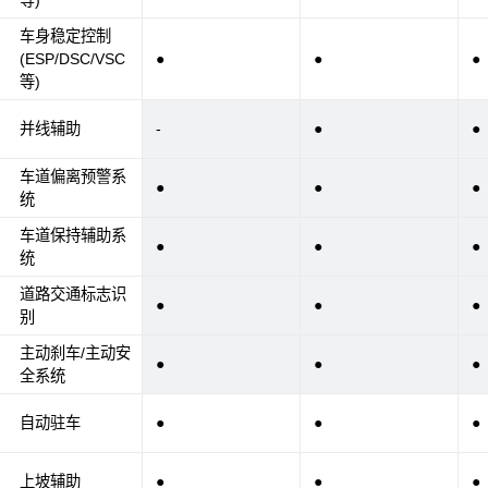
车身稳定控制
(ESP/DSC/VSC
●
●
●
等)
并线辅助
-
●
●
车道偏离预警系
●
●
●
统
车道保持辅助系
●
●
●
统
道路交通标志识
●
●
●
别
主动刹车/主动安
●
●
●
全系统
自动驻车
●
●
●
上坡辅助
●
●
●