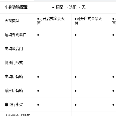
车身功能/配置
●
标配
○
选配
-
无
●可开启式全景天
●可开启式全景天
●
天窗类型
窗
窗
窗
运动外观套件
●
●
●
电动吸合门
侧滑门形式
电动后备箱
●
●
●
感应后备箱
●
●
●
车顶行李架
●
●
●
主动闭合式进气