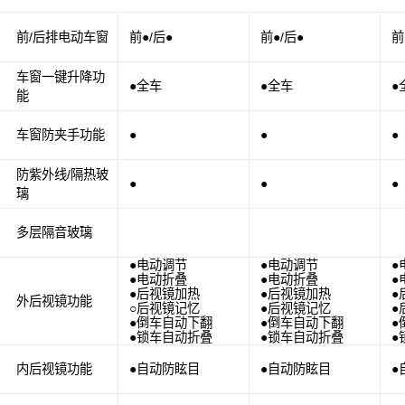
前/后排电动车窗
前●/后●
前●/后●
前
车窗一键升降功
●全车
●全车
●
能
车窗防夹手功能
●
●
●
防紫外线/隔热玻
●
●
●
璃
多层隔音玻璃
●电动调节
●电动调节
●
●电动折叠
●电动折叠
●
●后视镜加热
●后视镜加热
●
外后视镜功能
○后视镜记忆
●后视镜记忆
●
●倒车自动下翻
●倒车自动下翻
●
●锁车自动折叠
●锁车自动折叠
●
内后视镜功能
●自动防眩目
●自动防眩目
●