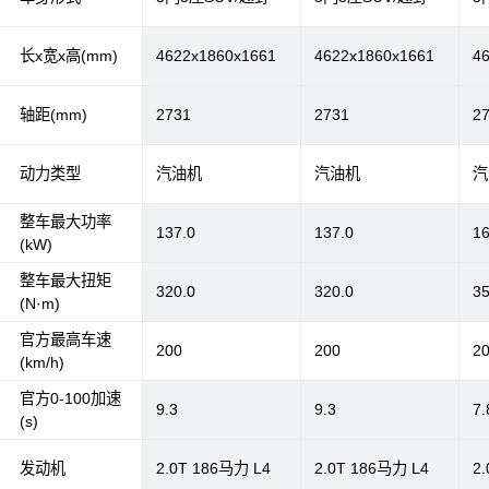
长x宽x高(mm)
4622x1860x1661
4622x1860x1661
4
轴距(mm)
2731
2731
2
动力类型
汽油机
汽油机
汽
整车最大功率
137.0
137.0
16
(kW)
整车最大扭矩
320.0
320.0
35
(N·m)
官方最高车速
200
200
2
(km/h)
官方0-100加速
9.3
9.3
7.
(s)
发动机
2.0T 186马力 L4
2.0T 186马力 L4
2