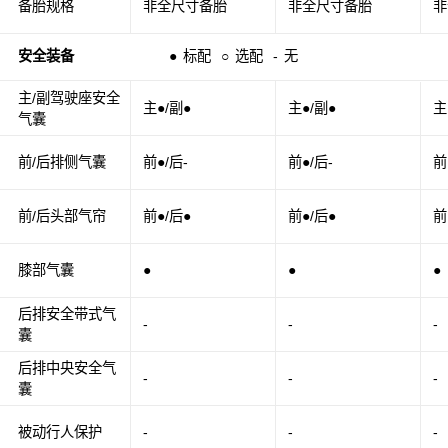
备胎规格
非全尺寸备胎
非全尺寸备胎
非
安全装备
●
标配
○
选配
-
无
主/副驾驶座安全
主●/副●
主●/副●
主
气囊
前/后排侧气囊
前●/后-
前●/后-
前
前/后头部气帘
前●/后●
前●/后●
前
膝部气囊
●
●
●
后排安全带式气
-
-
-
囊
后排中央安全气
-
-
-
囊
被动行人保护
-
-
-