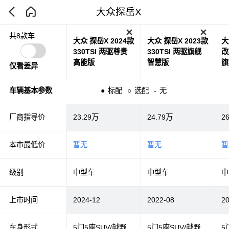
大众探岳X
共8款车
大众 探岳X 2024款
大众 探岳X 2023款
大
330TSI 两驱尊贵
330TSI 两驱旗舰
改
高能版
智慧版
旗
仅看差异
车辆基本参数
●
标配
○
选配
-
无
厂商指导价
23.29万
24.79万
2
本市最低价
暂无
暂无
暂
级别
中型车
中型车
中
上市时间
2024-12
2022-08
2
车身形式
5门5座SUV/越野
5门5座SUV/越野
5