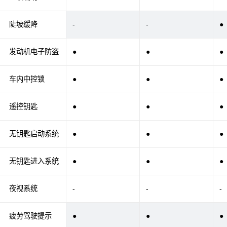
陡坡缓降
-
-
●
发动机电子防盗
●
●
●
车内中控锁
●
●
●
遥控钥匙
●
●
●
无钥匙启动系统
●
●
●
无钥匙进入系统
●
●
●
夜视系统
-
-
-
疲劳驾驶提示
●
●
●