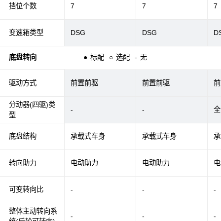
挡位个数
7
7
7
变速箱类型
DSG
DSG
D
底盘转向
●
标配
○
选配
-
无
驱动方式
前置前驱
前置前驱
前
分动器(四驱)类
-
-
全
型
底盘结构
承载式车身
承载式车身
承
转向助力
电动助力
电动助力
电
可变转向比
-
-
-
整体主动转向系
-
-
-