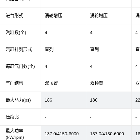
进气形式
涡轮增压
涡轮增压
涡
汽缸数(个)
4
4
4
汽缸排列形式
直列
直列
直
每缸气门数(个)
4
4
4
气门结构
双顶置
双顶置
双
最大马力(ps)
186
186
2
压缩比
-
-
-
最大功率
137.0/4150-6000
137.0/4150-6000
16
(kW/rpm)