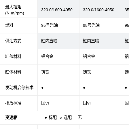
最大扭矩
320.0/1600-4050
320.0/1600-4050
35
(N·m/rpm)
燃料
95号汽油
95号汽油
9
供油方式
缸内直喷
缸内直喷
缸
缸盖材料
铝合金
铝合金
铝
缸体材料
铸铁
铸铁
铸
发动机启停技术
●
●
●
排放标准
国VI
国VI
国
变速箱
●
标配
○
选配
-
无