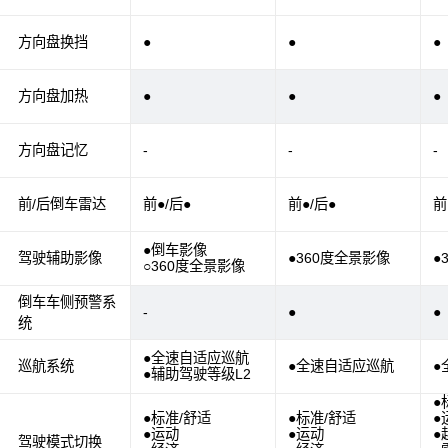
方向盘换挡
●
●
●
方向盘加热
●
●
●
方向盘记忆
-
-
-
前/后倒车雷达
前●/后●
前●/后●
前
●倒车影像
驾驶辅助影像
●360度全景影像
●
○360度全景影像
倒车车侧预警系
-
●
●
统
●全速自适应巡航
巡航系统
●全速自适应巡航
●
●辅助驾驶等级L2
●
●标准/舒适
●标准/舒适
●
●运动
●运动
●
驾驶模式切换