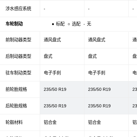
涉水感应系统
-
-
-
车轮制动
●
标配
○
选配
-
无
前制动器类型
通风盘式
通风盘式
通
后制动器类型
盘式
盘式
盘
驻车制动类型
电子手刹
电子手刹
电
前轮胎规格
235/50 R19
235/50 R19
2
后轮胎规格
235/50 R19
235/50 R19
2
轮毂材料
铝合金
铝合金
铝