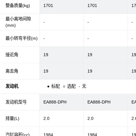
整备质量(kg)
1701
1701
1
最小离地间隙
-
-
-
(mm)
最小转弯半径(m)
-
-
-
接近角
19
19
1
离去角
19
19
1
发动机
●
标配
○
选配
-
无
发动机型号
EA888-DPH
EA888-DPH
E
排量(L)
2.0
2.0
2.
汽缸容积(cc)
1984
1984
1