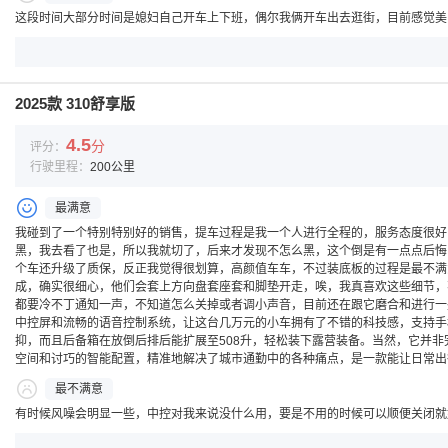
这段时间大部分时间是媳妇自己开车上下班，偶尔我俩开车出去逛街，目前感觉美
2025款 310舒享版
4.5
分
评分：
行驶里程：
200公里
最满意
我碰到了一个特别特别好的销售，提车过程是我一个人进行全程的，服务态度很好
黑，我去看了也是，所以我就切了，后来才发现不怎么黑，这个倒是有一点点后悔
个车还升级了质保，反正我觉得很划算，高颜值车车，不过装底板的过程是最不满
成，确实很细心，他们会套上方向盘套座套和脚垫开走，唉，我真喜欢这些细节，
都要冷不丁通知一声，不知道怎么关掉或者调小声音，目前还在跟它磨合和进行一些
中控屏和流畅的语音控制系统，让这台几万元的小车拥有了不错的科技感，支持手机
抑，而且后备箱在放倒后排后能扩展至508升，轻松装下露营装备。当然，它并非
空间和讨巧的智能配置，精准地解决了城市通勤中的各种痛点，是一款能让日常出
最不满意
有时候风噪会明显一些，中控对我来说没什么用，要是不用的时候可以顺便关闭就