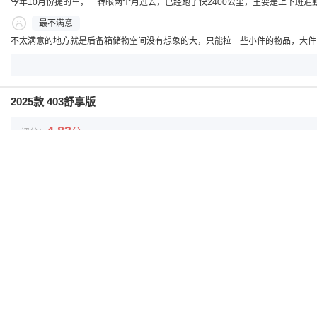
今年10月份提的车，一转眼两个月过去，已经跑了快2400公里，主要是上下班
最不满意
不太满意的地方就是后备箱储物空间没有想象的大，只能拉一些小件的物品，大件
2025款 403舒享版
4.83
分
评分：
行驶里程：
653公里
最满意
11月初，我给媳妇买了零跑T03这台代步车，要说我们最满意的地方，无疑是它
最不满意
媳妇开了这段时间，唯一感觉不太满意的地方就是空间了，并不是说乘坐空间不够
2025款 403舒享版