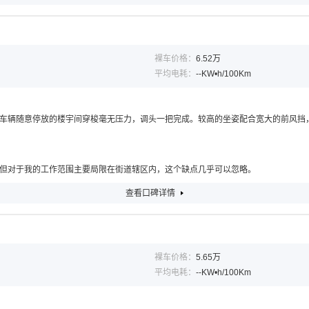
裸车价格：
6.52万
平均电耗：
--KW•h/100Km
车辆随意停放的楼宇间穿梭毫无压力，调头一把完成。较高的坐姿配合宽大的前风挡
但对于我的工作范围主要局限在街道辖区内，这个缺点几乎可以忽略。
查看口碑详情
裸车价格：
5.65万
平均电耗：
--KW•h/100Km