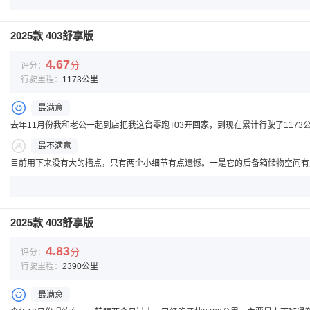
2025款 403舒享版
4.67
分
评分：
行驶里程：
1173公里
最满意
去年11月份我和老公一起到店把我这台零跑T03开回家，到现在累计行驶了117
最不满意
目前用下来没有大的槽点，只有两个小细节有点遗憾。一是它的后备箱储物空间有
2025款 403舒享版
4.83
分
评分：
行驶里程：
2390公里
最满意