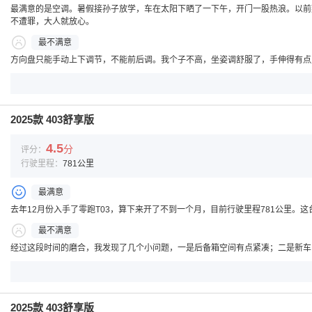
最满意的是空调。暑假接孙子放学，车在太阳下晒了一下午，开门一股热浪。以前
不遭罪，大人就放心。
最不满意
方向盘只能手动上下调节，不能前后调。我个子不高，坐姿调舒服了，手伸得有点
2025款 403舒享版
4.5
分
评分：
行驶里程：
781公里
最满意
去年12月份入手了零跑T03，算下来开了不到一个月，目前行驶里程781公里
最不满意
经过这段时间的磨合，我发现了几个小问题，一是后备箱空间有点紧凑；二是新车
2025款 403舒享版