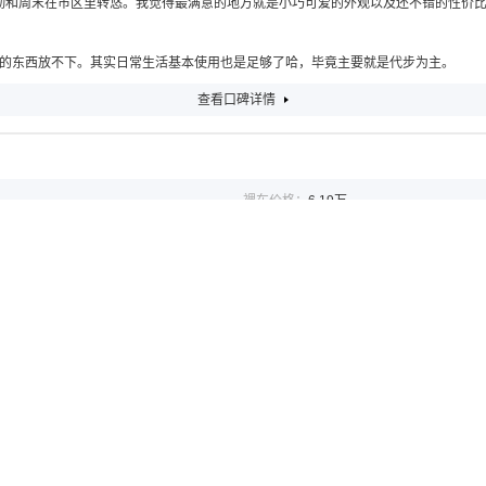
通勤和周末在市区里转悠。我觉得最满意的地方就是小巧可爱的外观以及还不错的性价
的东西放不下。其实日常生活基本使用也是足够了哈，毕竟主要就是代步为主。
查看口碑详情
裸车价格：
6.19万
平均电耗：
--KW•h/100Km
小巧可爱的外观设计以及还不错的续航能力，基本上一周充一次电就够用。
用，而是后备箱储物空间小了点，除此之外，暂时还没发现其他大问题。
查看口碑详情