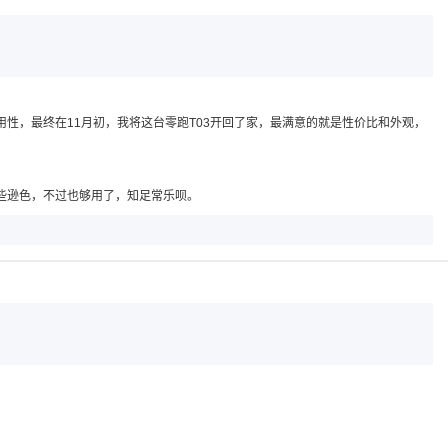
性，最终在11月初，我将这台零跑T03开回了家，最满意的就是性价比和外观，
些逊色，不过也够用了，知足常乐呗。