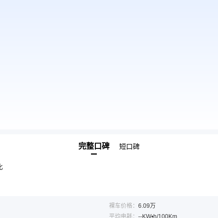
完整口碑
短口碑
比
裸车价格：
6.09万
平均电耗：
--KW•h/100Km