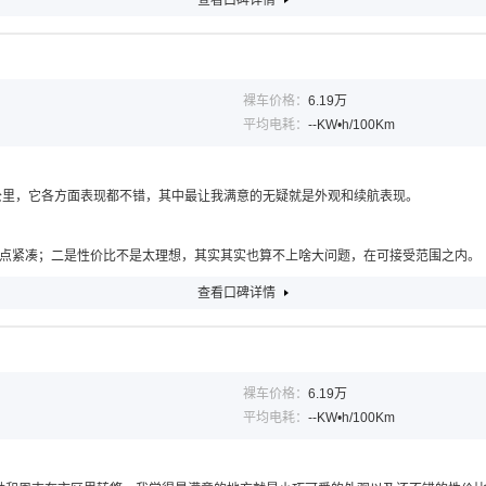
查看口碑详情
裸车价格：
6.19万
平均电耗：
--KW•h/100Km
3公里，它各方面表现都不错，其中最让我满意的无疑就是外观和续航表现。
点紧凑；二是性价比不是太理想，其实其实也算不上啥大问题，在可接受范围之内。
查看口碑详情
裸车价格：
6.19万
平均电耗：
--KW•h/100Km