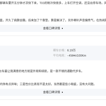
那辆车要开五分钟才凉快下来，T03的制冷快很多，上车打开空调，还没出停车场，
直，开久了肩膀会酸。后来加了个靠垫，算是解决了。另外喇叭声音偏秀气，在热闹
查看口碑详情
裸车价格：
6.19万
平均电耗：
--KW•h/100Km
。这台车最让我满意的地方就是外观和续航，是一款不错的通勤代步车。
内饰有点异味；三是性价比表现不是太好。当然都是些小瑕疵，没有大问题。
查看口碑详情