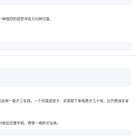
一种强烈的视觉冲击力与辨识度。
充谷电一度才三毛钱，一个月接送孩子、买菜跑下来电费才几十块，比开燃油车省
时候反应慢半拍，得等一两秒才出来。