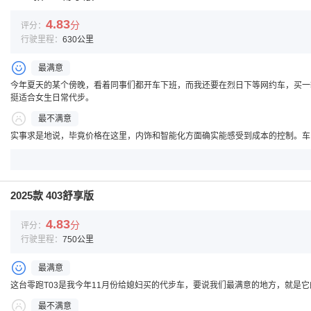
4.83
分
评分：
行驶里程：
630公里
最满意
今年夏天的某个傍晚，看着同事们都开车下班，而我还要在烈日下等网约车，买一
挺适合女生日常代步。
最不满意
实事求是地说，毕竟价格在这里，内饰和智能化方面确实能感受到成本的控制。车
2025款 403舒享版
4.83
分
评分：
行驶里程：
750公里
最满意
这台零跑T03是我今年11月份给媳妇买的代步车，要说我们最满意的地方，就是
最不满意