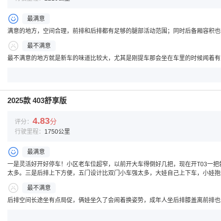
最满意
满意的地方，空间合理，前排和后排都有足够的腿部活动范围；同时后备厢容积也
最不满意
最不满意的地方就是新车的味道比较大，尤其是刚提车那会坐在车里的时候闻着有
2025款 403舒享版
4.83
分
评分：
行驶里程：
1750公里
最满意
一是灵活好开好停车！小区老车位超窄，以前开大车得倒好几把，现在开T03一
太多。三是后排上下方便，五门设计比双门小车强太多，大娃自己上下车，小娃抱
最不满意
后排空间长途坐有点局促，俩娃坐久了会闹着换姿势，成年人坐后排膝盖离前排也