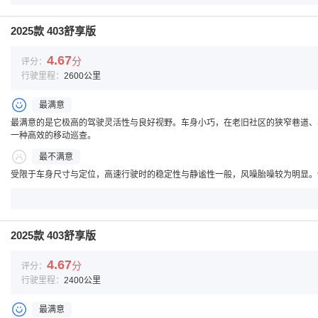
2025款 403舒享版
4.67
分
评分：
行驶里程：
2600公里
最满意
最满意的是它极高的驾驶灵活性与良好视野。车身小巧，在老旧社区的狭窄巷道、
一种高效的移动巡查。
最不满意
受限于车身尺寸与定位，高速行驶时的稳定性与静谧性一般，风噪胎噪较为明显。
2025款 403舒享版
4.67
分
评分：
行驶里程：
2400公里
最满意