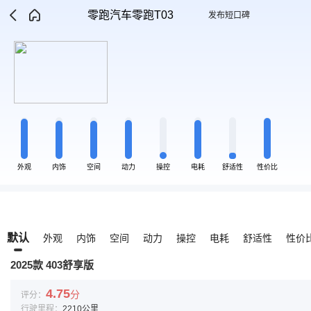
零跑汽车零跑T03
发布短口碑
外观
内饰
空间
动力
操控
电耗
舒适性
性价比
默认
外观
内饰
空间
动力
操控
电耗
舒适性
性价
2025款 403舒享版
4.75
分
评分：
行驶里程：
2210公里