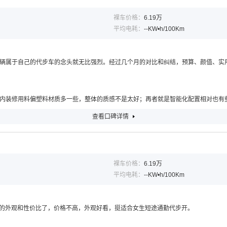
裸车价格：
6.19万
平均电耗：
--KW•h/100Km
辆属于自己的代步车的念头就无比强烈。经过几个月的对比和纠结，预算、颜值、实用
内装修用料偏塑料材质多一些，整体的质感不是太好；再者就是智能化配置相对也有
查看口碑详情
裸车价格：
6.19万
平均电耗：
--KW•h/100Km
它的外观和性价比了，价格不高，外观好看，挺适合女生短途通勤代步开。