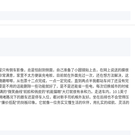
。
是只有倒车影像，总是怕刮到侧面，自己准备了小圆镜贴上去，在网上说送的膜很
非常满意，家里不太方便装充电桩，目前就在外面充过一次，还在想方法解决，这
磨磨唧唧，从包票十二点完成，一点一定完成，直到两点半我都站车间了还没有完
要是不用的话能删除一些功能就好了，是不是还能省一些电，每次切换城市的时候
微笑曲线”前脸和俏皮的“机能猫眼”大灯就很有亲和力。走进车内，10.1英寸
是拥堵路况下的跟车还是停车入位，都对新手司机格外友好。坐在后排也不会觉得压
车“廉价低配”的刻板印象。它就像一位务实又懂生活的伙伴，用扎实的续航、灵活的