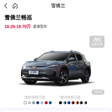
雪佛兰
雪佛兰畅巡
18.29-19.79万
紧凑型车
全景内饰
596张
7款外观色可选
7款内饰色可选