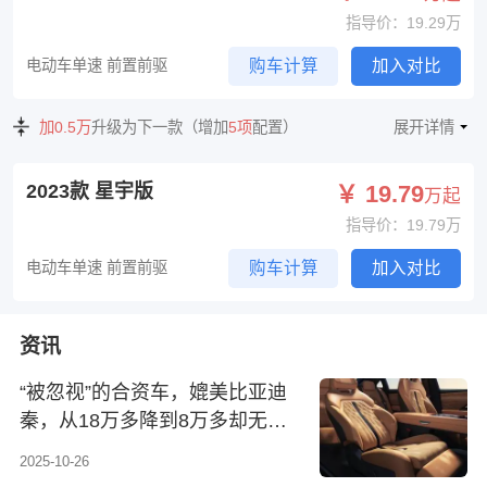
指导价：19.29万
电动车单速 前置前驱
购车计算
加入对比
加0.5万
升级为下一款（增加
5项
配置）
展开详情
2023款 星宇版
￥ 19.79
万起
指导价：19.79万
电动车单速 前置前驱
购车计算
加入对比
资讯
“被忽视”的合资车，媲美比亚迪
秦，从18万多降到8万多却无人
识
2025-10-26