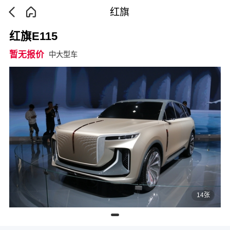
红旗
红旗E115
暂无报价
中大型车
14张