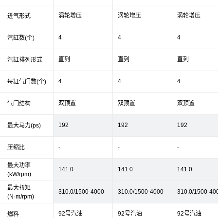
涡轮增压
涡轮增压
涡轮增压
进气形式
4
4
4
汽缸数(个)
直列
直列
直列
汽缸排列形式
4
4
4
每缸气门数(个)
双顶置
双顶置
双顶置
气门结构
192
192
192
最大马力(ps)
-
-
-
压缩比
最大功率
141.0
141.0
141.0
(kW/rpm)
最大扭矩
310.0/1500-4000
310.0/1500-4000
310.0/1500-40
(N·m/rpm)
92号汽油
92号汽油
92号汽油
燃料