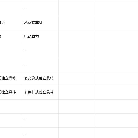
-
车身
承载式车身
力
电动助力
-
-
式独立悬挂
麦弗逊式独立悬挂
式独立悬挂
多连杆式独立悬挂
-
-