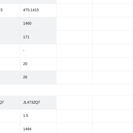
15
475-1415
1460
171
-
20
26
Q7
JL473ZQ7
1.5
1494