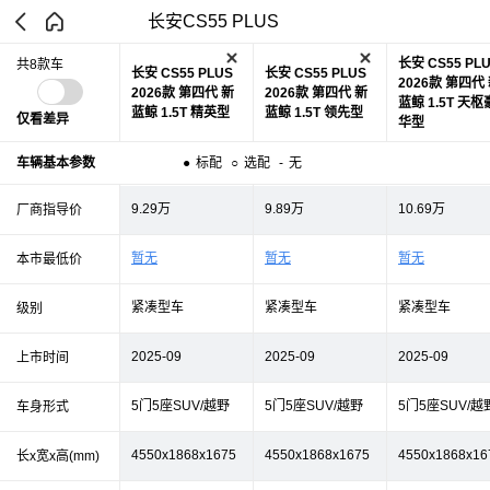
长安CS55 PLUS
长安 CS55 PL
共8款车
长安 CS55 PLUS
长安 CS55 PLUS
2026款 第四代
2026款 第四代 新
2026款 第四代 新
蓝鲸 1.5T 天枢
蓝鲸 1.5T 精英型
蓝鲸 1.5T 领先型
仅看差异
华型
车辆基本参数
●
标配
○
选配
-
无
9.29万
9.89万
10.69万
厂商指导价
暂无
暂无
暂无
本市最低价
紧凑型车
紧凑型车
紧凑型车
级别
2025-09
2025-09
2025-09
上市时间
5门5座SUV/越野
5门5座SUV/越野
5门5座SUV/越
车身形式
4550x1868x1675
4550x1868x1675
4550x1868x16
长x宽x高(mm)