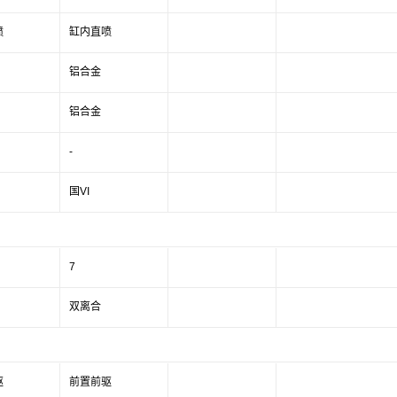
喷
缸内直喷
铝合金
铝合金
-
国VI
7
双离合
驱
前置前驱