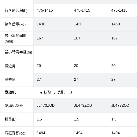
475-1415
475-1415
475-1415
行李厢容积(L)
1430
1430
1450
整备质量(kg)
最小离地间隙
167
167
167
(mm)
-
-
-
最小转弯半径(m)
20
20
20
接近角
27
27
27
离去角
发动机
●
标配
○
选配
-
无
JL473ZQD
JL473ZQD
JL473ZQD
发动机型号
1.5
1.5
1.5
排量(L)
1494
1494
1494
汽缸容积(cc)