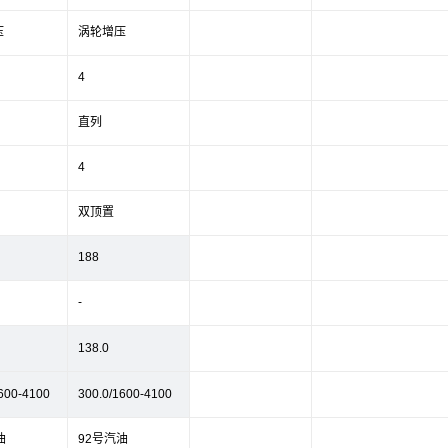
压
涡轮增压
4
直列
4
双顶置
188
-
138.0
600-4100
300.0/1600-4100
油
92号汽油