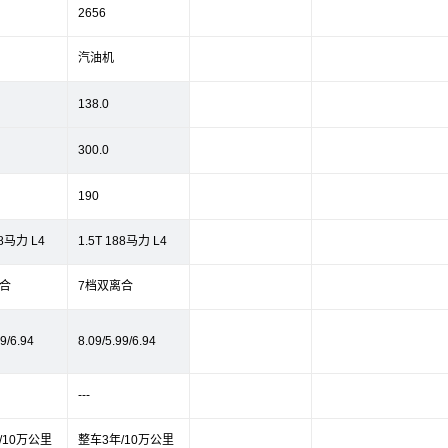
2656
汽油机
138.0
300.0
190
88马力 L4
1.5T 188马力 L4
合
7档双离合
99/6.94
8.09/5.99/6.94
---
/10万公里
整车3年/10万公里