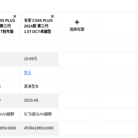
55 PLUS
长安 CS55 PLUS
 第三代
2024款 第三代
选择车款
DCT轻年版
1.5T DCT卓越型
10.69万
暂无
车
紧凑型车
9
2023-09
SUV/越野
5门5座SUV/越野
865x1680
4539x1865x1680