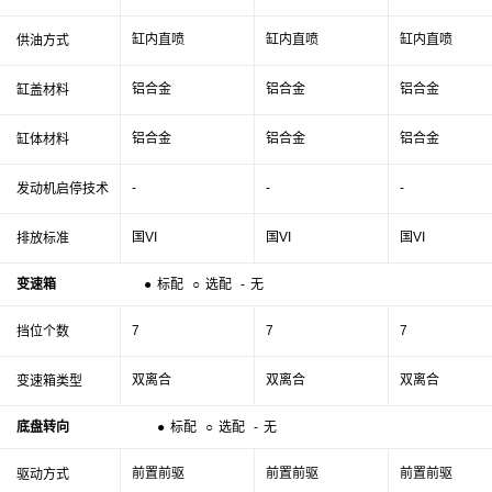
缸内直喷
缸内直喷
缸内直喷
供油方式
铝合金
铝合金
铝合金
缸盖材料
铝合金
铝合金
铝合金
缸体材料
-
-
-
发动机启停技术
国VI
国VI
国VI
排放标准
变速箱
●
标配
○
选配
-
无
7
7
7
挡位个数
双离合
双离合
双离合
变速箱类型
底盘转向
●
标配
○
选配
-
无
前置前驱
前置前驱
前置前驱
驱动方式