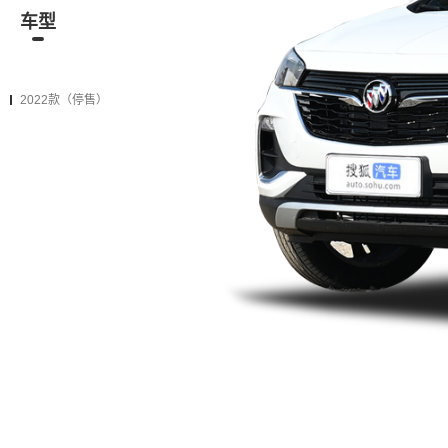
车型
资讯
经销商
二手车
2022款（停售）
2020款（停售）
2022款（停售）
2022款 332T 豪华型
购车计算
加入对比
无级变速 前置前驱
资讯
别克新昂科旗 昂科拉Encore维修
手册电路图
2026-08-07
2019-2026年别克昂科拉 昂科拉
GX 昂科拉Plus 昂科旗 昂科雷 林
荫大道 英朗 荣御 阅朗原厂维修