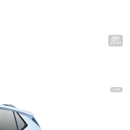
全景内饰
449张
视频看车