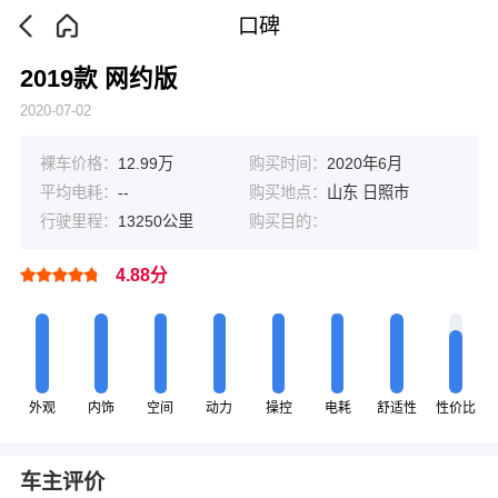
口碑
2019款 网约版
2020-07-02
裸车价格：
12.99万
购买时间：
2020年6月
平均电耗：
--
购买地点：
山东 日照市
行驶里程：
13250公里
购买目的：
4.88分
外观
内饰
空间
动力
操控
电耗
舒适性
性价比
车主评价