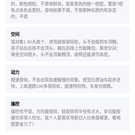
的，颜色搭配，不是很鲜亮，就是黑色的统一搭配，要是?呢
有点亮色会更好。音响效果不错，不是那种劣质的有杂音
的，不错
空间
我对象1.85大高个，进驾驶座很轻松，头不会碰到车顶棚，
孩子站在后排不会顶头，躺在后排上也能睡觉。乘坐空间：
乘坐空间很大，头不会顶着棚顶，座椅还能调节高低，
动力
提速很快，不会出现加速缓慢的现象，感觉比燃油车起步还
快，上高速跑100多很轻松，提速特别快，车身也很稳。
操控
操控也不错，方向盘很轻，就是转弯半径有点大，多功能按
键也非常人性化，我个人更喜欢导航切入仪表盘哪里，看地
图更省力了！