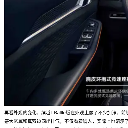
再看外观的变化。缤越L Battle版在外观上做了不少加
感大尾翼和真双边四出排气，不仅看着唬人，实际上也暗示了这