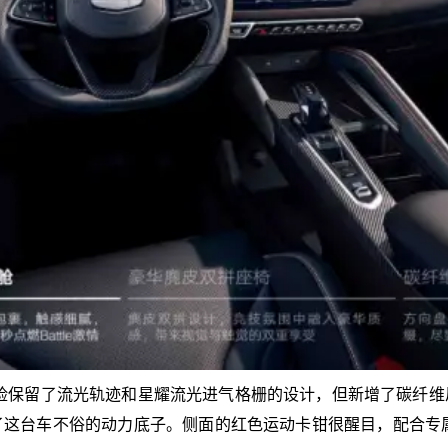
法。前脸保留了流光轨迹和星耀流光进气格栅的设计，但新增了碳
台车不俗的动力底子。侧面的红色运动卡钳很醒目，配合专属的B