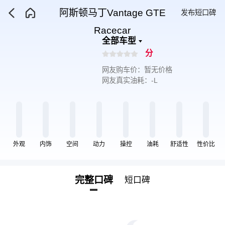
阿斯顿马丁Vantage GTE
发布短口碑
Racecar
全部车型
分
网友购车价：暂无价格
网友真实油耗：-L
外观
内饰
空间
动力
操控
油耗
舒适性
性价比
完整口碑
短口碑