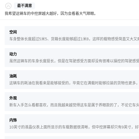
最不满意
我希望这辆车的中控屏越大越好，因为会看着大气顺眼。
空间
车身整体长度超过5米5、货箱长度能够超过1米8，这样的载物感受简直又大
动力
虽然这辆车的车身长度挺长，但是在驾驶感受方面却没有很难以操控的驾驶感
油耗
这辆车的耗油在我看来是能够接受的，毕竟它在满载时能够拉装的货物也更多，
外观
新车入手怎么看都喜欢，而且我越来越觉得这车是属于养眼款的了，不论它车
内饰
10英寸的液晶仪表上面所显示的车载数据很清晰，但中控屏幕却只有9英寸，