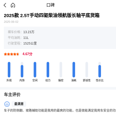
口碑
2025款 2.5T手动四驱柴油领航版长轴平底货箱
2025-06-02
裸车价格：
13.23万
平均油耗：
11L
行驶里程：
1525公里
4.67分
外观
内饰
空间
动力
操控
油耗
舒适性
性价比
车主评价
最满意
车子的防侧翻、坡路辅助功能是我用的最爽的功能，也是很能满足我用车安全的功