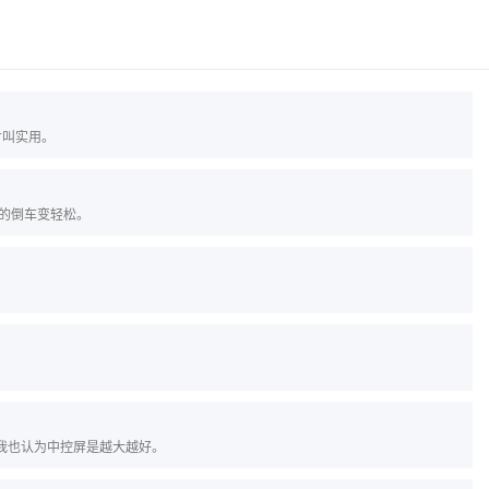
才叫实用。
的倒车变轻松。
我也认为中控屏是越大越好。