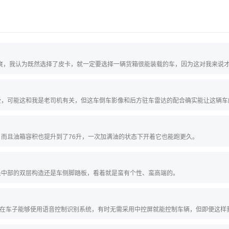
又爽，我认为既然选择了皮卡，就一定要选择一辆货箱很能装载的车，因为这对我来说
受，可能这和我是老司机有关，但这车倒车影像和后方驻车雷达的配合确实能让这辆车
而且油箱容积也提升到了76升，一次加满油的状态下开着它也能跑更久。
头中部的双层构造还是车侧脚踏板，看着就是蛮有个性、蛮高端的。
好在车子能够使用语音控制识别系统，有时无需采用中控屏就能控制车辆，但即便这样