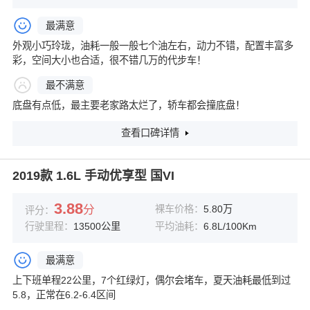
最满意
外观小巧玲珑，油耗一般一般七个油左右，动力不错，配置丰富多
彩，空间大小也合适，很不错几万的代步车！
最不满意
底盘有点低，最主要老家路太烂了，轿车都会撞底盘！
查看口碑详情
2019款 1.6L 手动优享型 国VI
3.88
分
裸车价格：
5.80万
评分：
行驶里程：
13500公里
平均油耗：
6.8L/100Km
最满意
上下班单程22公里，7个红绿灯，偶尔会堵车，夏天油耗最低到过
5.8，正常在6.2-6.4区间