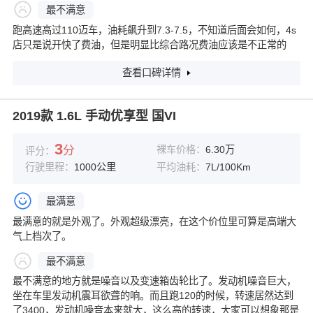
最不满意
跑高速高过110迈车，油耗飙升到7.3-7.5，不知道后面会如何，4s
店只是说开快了费油，但是明显比综合路况费油应该是不正常的
查看口碑详情
2019款 1.6L 手动优享型 国VI
3
分
裸车价格：
6.30万
评分：
行驶里程：
1000公里
平均油耗：
7L/100Km
最满意
最满意的就是外观了。外观超级漂亮，在这个价位里可算是高端大
气上档次了。
最不满意
最不满意的地方就是噪音以及变速箱齿轮比了。发动机噪音巨大，
坐在车里发动机震耳欲聋的响。而且跑120的时候，转速居然达到
了3400，发动机噪音本来就大，这么高的转速，大家可以想象那是