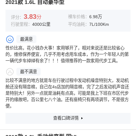
2021款 1.6L 自动豪华型
3.83
分
裸车价格：
6.98万
评分：
行驶里程：
4000公里
平均油耗：
7L/100Km
最满意
性价比高，花小钱办大事！家用够开了，相对来说还是比较省心
的，维修保养便宜，几乎不用考虑用车成本，作为一个年轻人的第
一辆代步车绰绰有余了！！！值得推荐的一款家用代步工具。
最不满意
比较不满意的地方就是车在行驶过程中发动机噪音特别大，发动机
舱还没有隔音棉，自己在4s店加的隔音棉，完了之后发动机声音还
是特别大！另外一点就是油耗有点高，可能是我上下班在市区代步
开的缘故吧，百公里七八个油。还有座椅只有两项调节，不是很方
便。
查看口碑详情