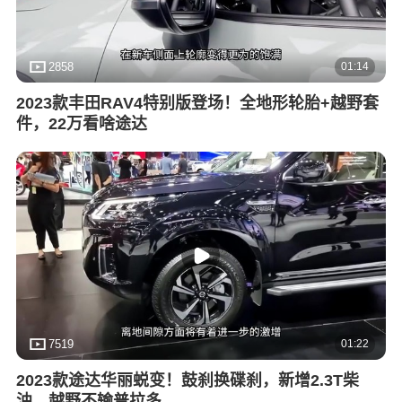
01:14
2858
2023款丰田RAV4特别版登场！全地形轮胎+越野套
件，22万看啥途达
01:22
7519
2023款途达华丽蜕变！鼓刹换碟刹，新增2.3T柴
油，越野不输普拉多