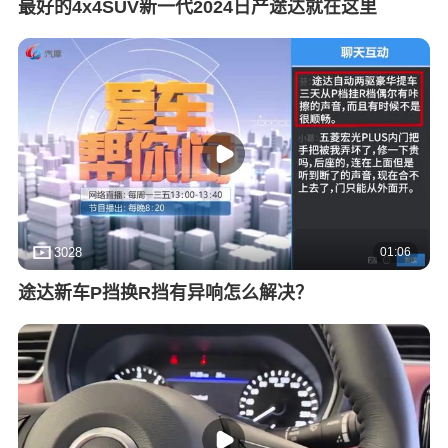
最好的4x4SUV新一代2024日产途达就在这里
01:06
3028
途达新车P挡换R挡有异响怎么解决？