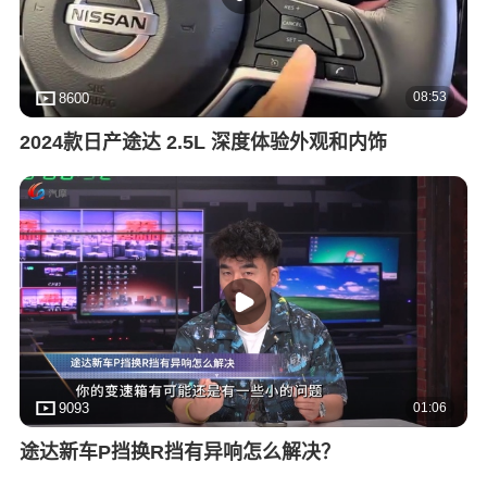
08:53
8600
2024款日产途达 2.5L 深度体验外观和内饰
01:06
9093
途达新车P挡换R挡有异响怎么解决？