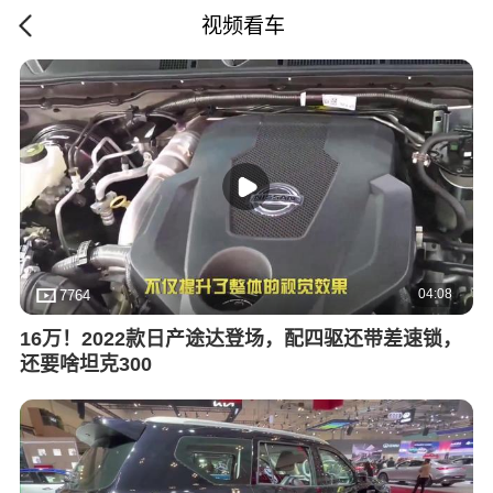
视频看车
04:08
7764
16万！2022款日产途达登场，配四驱还带差速锁，
还要啥坦克300