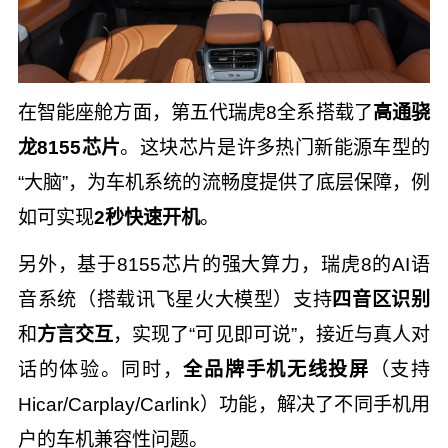
在智能座舱方面，第五代瑞虎8全系搭载了
高通骁
龙8155芯片
。这块芯片是许多热门新能源车型的
“大脑”，为车机系统的流畅度提供了底层保障，例
如可实现
2秒快速开机
。
另外，基于8155芯片的强大算力，瑞虎8的AI语
音系统（搭载讯飞星火大模型）支持
四音区识别
和
方言交互
，实现了“可见即可说”，接近与真人对
话的体验。同时，
全品牌手机无线投屏
（支持
Hicar/Carplay/Carlink）功能，解决了不同手机用
户的车机兼容性问题。