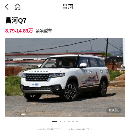
昌河
昌河Q7
8.79-14.89万
紧凑型车
836张