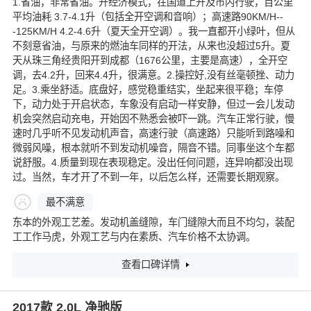
1.省油，非常省油。开经济模式，在国道上开及市内行驶，百公里
平均油耗 3.7-4.1升（包括全开空调和音响）；高速路90KM/H--
-125KM/H 4.2-4.6升（夏天全开空调）。我一直都开小绿叶，但从
不刻意省油，与原来的燃油车同样的开法，从来也没超过5升。夏
天从珠三角经贵阳开到成都（1676公里，主要是高速），全开空
调，去4.2升，回来4.4升，很满意。2.操控好,没有丝毫顿挫、动力
足。3.乘坐舒适。底盘好，感觉稳重结实，坐起来很平稳；车停
下，动力处于开启状态，车象没有启动一样安静，但过一会儿发动
机会突然启动充电，开始因不熟悉会被吓一跳。汽车正常行驶，慢
速时几乎听不见发动机声音，高速行驶（高速路）只能听到路噪和
微弱风噪，根本就听不到发动机噪音，隔音不错。同事坐这个车都
说舒服。4.质量到现在表现稳定。没出任何问题，连异响都没出现
过。当然，车才开了不到一年，以后怎么样，还需要长期观察。
最不满意
东本的外观工艺差。发动机盖缝隙，车门缝隙大而且不均匀，装配
工工作马虎，外观工艺与内在素质、汽车价格不太协调。
查看口碑详情
2017款 2.0L 净驰版