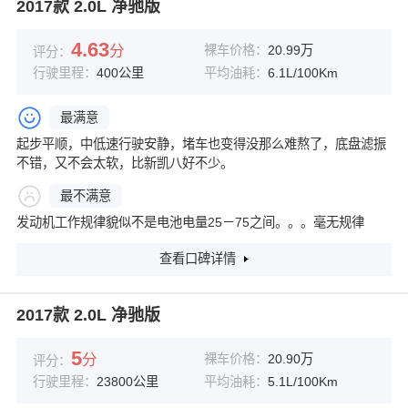
2017款 2.0L 净驰版
4.63
分
裸车价格：
20.99万
评分：
行驶里程：
400公里
平均油耗：
6.1L/100Km
最满意
起步平顺，中低速行驶安静，堵车也变得没那么难熬了，底盘滤振
不错，又不会太软，比新凯八好不少。
最不满意
发动机工作规律貌似不是电池电量25－75之间。。。毫无规律
查看口碑详情
2017款 2.0L 净驰版
5
分
裸车价格：
20.90万
评分：
行驶里程：
23800公里
平均油耗：
5.1L/100Km