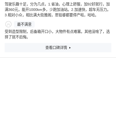
驾驶乐趣十足，分为几点，1.省油，心理上舒服，加92好就行，加
满360元，能开1000km多，少跑加油站。2.加速快，超车无压力。
3.相对小众，相比满大街雅阁，思铂睿都要停产啦，哈哈。
最不满意
受到造型限制，后备箱开口小，大物件有点难塞。其他没啥了，选
择了就不后悔。
查看口碑详情
2017款 2.0L 净致版
3.75
分
裸车价格：
23.30万
评分：
行驶里程：
18000公里
平均油耗：
5L/100Km
最满意
在城里开，油耗非常低，动力响应又很到位，平顺性无敌，停车发
动机停机无抖动，空调不受发动机停转影响。加一箱油可以开很
久，几乎无视油价波动。