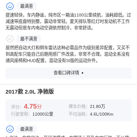
最满意
提速轻快，车内静谧，纯市区一箱油1100公里续航，油耗超低。过
减速带底盘特别整，震动非常轻。夏天排队等红灯时发动机不工作
无震动但是车内电动空调依然制冷，非常舒适。
最不满意
居然把自动大灯和倒车雷达这种必需品作为级别差异配置，又买不
到高配车只能自己后期用原厂件改装，非常不合理。混动全系没有
通风座椅和HUD配置，混动没有SI版的运动外件。
查看口碑详情
2017款 2.0L 净驰版
4.75
分
裸车价格：
21.80万
评分：
行驶里程：
11000公里
平均油耗：
4.6L/100Km
最满意